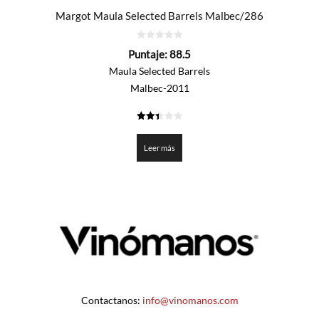
Margot Maula Selected Barrels Malbec/286
0
Puntaje:
88.5
de
5
Maula Selected Barrels
Malbec-2011
2.425
de 5
Leer más
Contactanos:
info@vinomanos.com