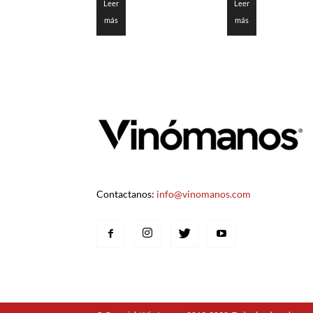
Leer
Leer
más
más
Contactanos:
info@vinomanos.com