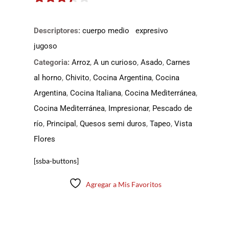
3.3
de
5
Descriptores:
cuerpo medio
expresivo
jugoso
Categoria:
Arroz
,
A un curioso
,
Asado
,
Carnes
al horno
,
Chivito
,
Cocina Argentina
,
Cocina
Argentina
,
Cocina Italiana
,
Cocina Mediterránea
,
Cocina Mediterránea
,
Impresionar
,
Pescado de
río
,
Principal
,
Quesos semi duros
,
Tapeo
,
Vista
Flores
[ssba-buttons]
Agregar a Mis Favoritos