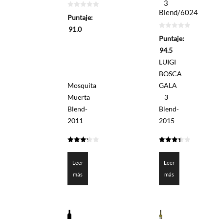
3
Blend/6024
0
Puntaje:
de
5
91.0
0
Puntaje:
de
5
94.5
LUIGI
BOSCA
Mosquita
GALA
Muerta
3
Blend-
Blend-
2011
2015
3.25
3.425
de 5
de 5
Leer
Leer
más
más