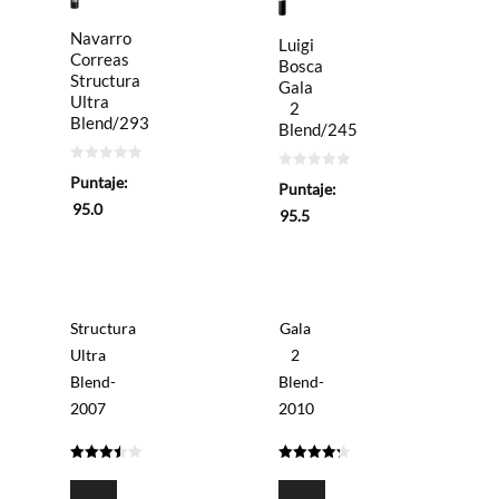
Navarro
Luigi
Correas
Bosca
Structura
Gala
Ultra
2
Blend/293
Blend/245
0
0
Puntaje:
de
Puntaje:
de
5
5
95.0
95.5
Structura
Gala
Ultra
2
Blend-
Blend-
2007
2010
3.45
4.275
de 5
de 5