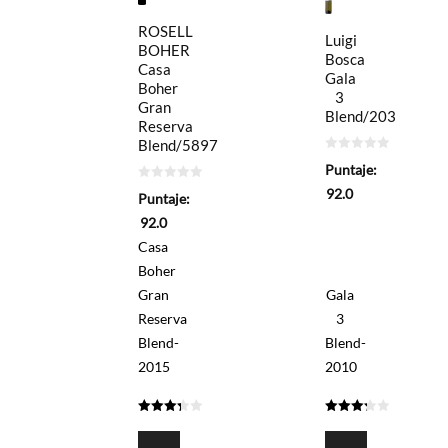
ROSELL
Luigi
BOHER
Bosca
Casa
Gala
Boher
3
Gran
Blend/203
Reserva
Blend/5897
0
Puntaje:
de
5
0
92.0
Puntaje:
de
5
92.0
Casa
Boher
Gran
Gala
Reserva
3
Blend-
Blend-
2015
2010
3.3
3.3
de 5
de 5