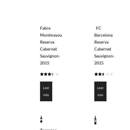
Fabre
FC
Montmayou
Barcelona
Reserva
Reserva
Cabernet
Cabernet
Sauvignon-
Sauvignon-
2015
2015
3.3
2.5
de 5
de 5
Leer
Leer
más
más