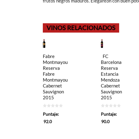
frutos negros maduros. Elegantón con buen pote
VINOS RELACIONADOS
Fabre
FC
Montmayou
Barcelona
Reserva
Reserva
Fabre
Estancia
Montmayou
Mendoza
Cabernet
Cabernet
Sauvignon
Sauvignon
2015
2015
0
0
Puntaje:
Puntaje:
de
de
5
5
92.0
90.0