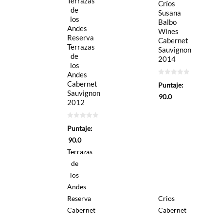
Terrazas
Críos
de
Susana
los
Balbo
Andes
Wines
Reserva
Cabernet
Terrazas
Sauvignon
de
2014
los
Andes
0
Cabernet
Puntaje:
de
Sauvignon
5
90.0
2012
0
Puntaje:
de
5
90.0
Terrazas
de
los
Andes
Reserva
Crios
Cabernet
Cabernet