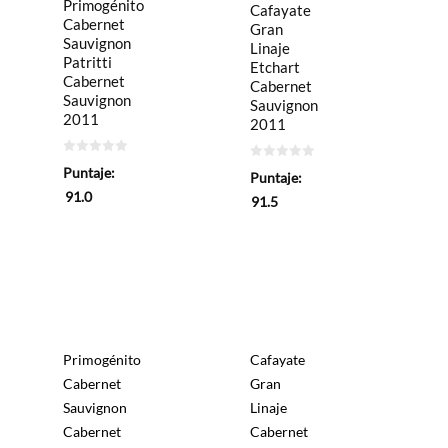
Primogénito
Cafayate
Cabernet
Gran
Sauvignon
Linaje
Patritti
Etchart
Cabernet
Cabernet
Sauvignon
Sauvignon
2011
2011
0
0
Puntaje:
Puntaje:
de
de
5
5
91.0
91.5
Primogénito
Cafayate
Cabernet
Gran
Sauvignon
Linaje
Cabernet
Cabernet