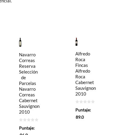
ncial.
Alfredo
Navarro
Roca
Correas
Fincas
Reserva
Alfredo
Selección
Roca
de
Cabernet
Parcelas
Sauvignon
Navarro
2010
Correas
Cabernet
Sauvignon
0
Puntaje:
de
2010
5
89.0
0
Puntaje:
de
5