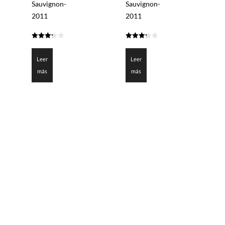
Sauvignon-
Sauvignon-
2011
2011
3.25
3.275
de 5
de 5
Leer
Leer
más
más