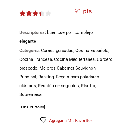
91 pts
3.25
de
5
Descriptores:
buen cuerpo
complejo
elegante
Categoria:
Carnes guisadas
,
Cocina Española
,
Cocina Francesa
,
Cocina Mediterránea
,
Cordero
braseado
,
Mejores Cabernet Sauvignon
,
Principal
,
Ranking
,
Regalo para paladares
clásicos
,
Reunión de negocios
,
Risotto
,
Sobremesa
[ssba-buttons]
Agregar a Mis Favoritos