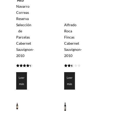
96.0
Navarro
Correas
Reserva
Selección
Alfredo
de
Roca
Parcelas
Fincas
Cabernet
Cabernet
Sauvignon-
Sauvignon-
2010
2010
4.3
2.45
de 5
de 5
Leer
Leer
más
más