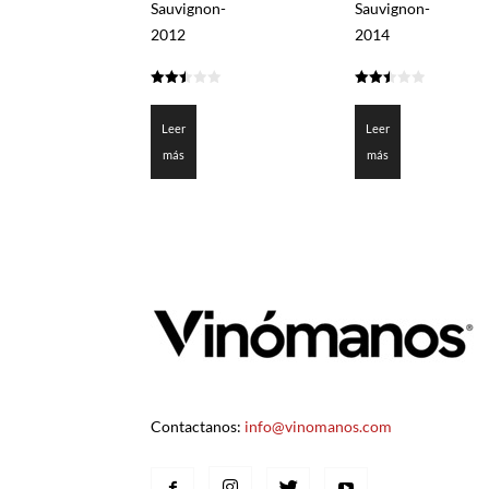
Sauvignon-
Sauvignon-
2012
2014
2.5
2.5
de 5
de 5
Leer
Leer
más
más
Contactanos:
info@vinomanos.com