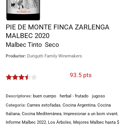
PIE DE MONTE FINCA ZARLENGA
MALBEC 2020
Malbec
Tinto
Seco
Productor:
Durigutti Family Winemakers
93.5 pts
3.375
de 5
Descriptores:
buen cuerpo
herbal - frutado
jugoso
Categoria:
Carnes estofadas
,
Cocina Argentina
,
Cocina
Italiana
,
Cocina Mediterránea
,
Impresionar a un bom vivant
,
Informe Malbec 2022
,
Los Árboles
,
Mejores Malbec hasta $