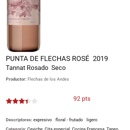
PUNTA DE FLECHAS ROSÉ
2019
Tannat
Rosado
Seco
Productor:
Flechas de los Andes
92 pts
3.3
de
5
Descriptores:
expresivo
floral - frutado
ligero
Categoria:
Ceviche
,
Cita especial
,
Cocina Francesa
,
Tapeo