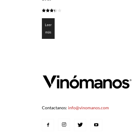
3.3
de 5
Leer
más
Contactanos:
info@vinomanos.com