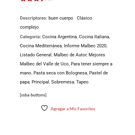
3.35
de
5
Descriptores:
buen cuerpo
Clásico
complejo
Categoria:
Cocina Argentina
,
Cocina Italiana
,
Cocina Mediterránea
,
Informe Malbec 2020
,
Listado General
,
Malbec de Autor
,
Mejores
Malbec del Valle de Uco
,
Para tener siempre a
mano
,
Pasta seca con Bolognesa
,
Pastel de
papa
,
Principal
,
Sobremesa
,
Tapeo
[ssba-buttons]
Agregar a Mis Favoritos