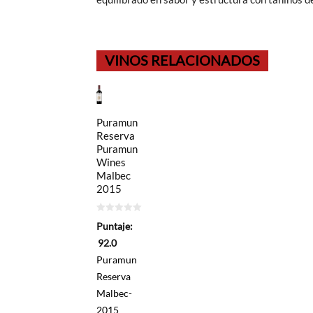
VINOS RELACIONADOS
Puramun
Reserva
Puramun
Wines
Malbec
2015
0
Puntaje:
de
5
92.0
Puramun
Reserva
Malbec-
2015