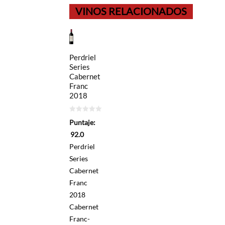
VINOS RELACIONADOS
Perdriel
Series
Cabernet
Franc
2018
0
Puntaje:
de
5
92.0
Perdriel
Series
Cabernet
Franc
2018
Cabernet
Franc-