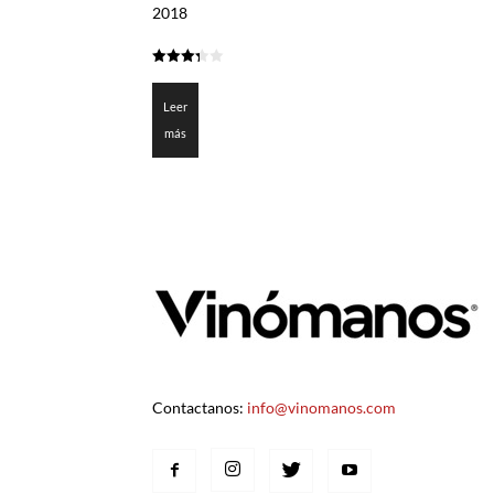
2018
3.3
de 5
Leer
más
Contactanos:
info@vinomanos.com