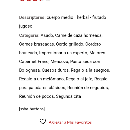
3.3
de
5
Descriptores:
cuerpo medio
herbal - frutado
jugoso
Categoria:
Asado
,
Carne de caza horneada
,
Carnes braseadas
,
Cerdo grillado
,
Cordero
braseado
,
Impresionar a un experto
,
Mejores
Cabernet Franc
,
Mendoza
,
Pasta seca con
Bolognesa
,
Quesos duros
,
Regalo a la suegros
,
Regalo a un melómano
,
Regalo al jefe
,
Regalo
para paladares clásicos
,
Reunión de negocios
,
Reunión de pocos
,
Segunda cita
[ssba-buttons]
Agregar a Mis Favoritos