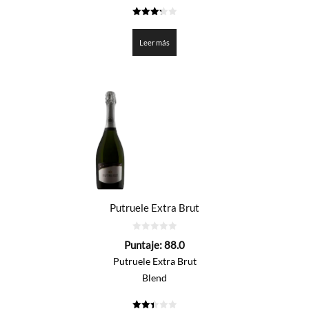
3.25
de 5
Leer más
Putruele Extra Brut
0
Puntaje:
88.0
de
5
Putruele Extra Brut
Blend