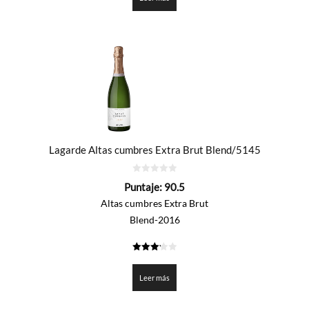
Lagarde Altas cumbres Extra Brut Blend/5145
0
Puntaje:
90.5
de
5
Altas cumbres Extra Brut
Blend-2016
3.225
de 5
Leer más