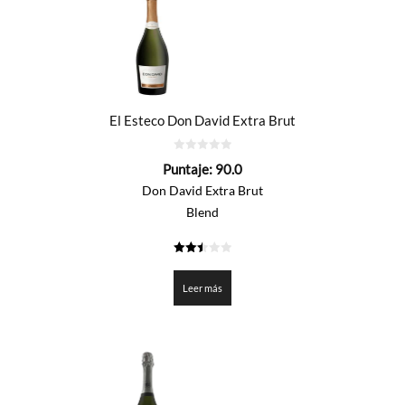
El Esteco Don David Extra Brut
0
Puntaje:
90.0
de
5
Don David Extra Brut
Blend
2.5
de 5
Leer más