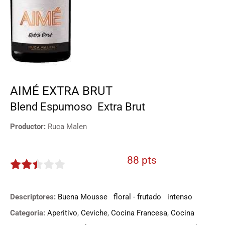
AIMÉ EXTRA BRUT
Blend
Espumoso
Extra Brut
Productor:
Ruca Malen
88 pts
2.4
de 5
Descriptores:
Buena Mousse
floral - frutado
intenso
Categoria:
Aperitivo
,
Ceviche
,
Cocina Francesa
,
Cocina