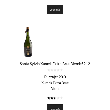
2.4
de 5
Leer más
Santa Sylvia Xumek Extra Brut Blend/5212
0
Puntaje:
90.0
de
5
Xumek Extra Brut
Blend
2.5
de 5
Leer más