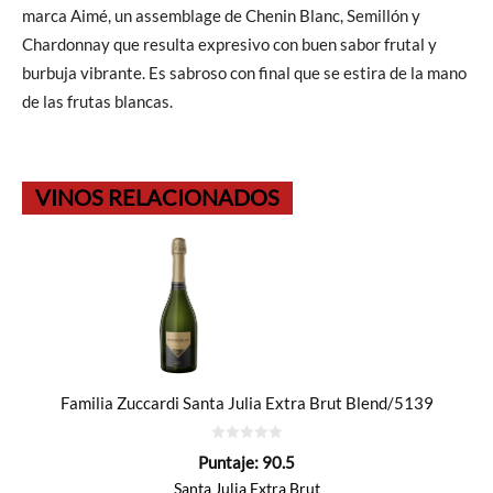
marca Aimé, un assemblage de Chenin Blanc, Semillón y
Chardonnay que resulta expresivo con buen sabor frutal y
burbuja vibrante. Es sabroso con final que se estira de la mano
de las frutas blancas.
VINOS RELACIONADOS
Familia Zuccardi Santa Julia Extra Brut Blend/5139
0
Puntaje:
90.5
de
5
Santa Julia Extra Brut