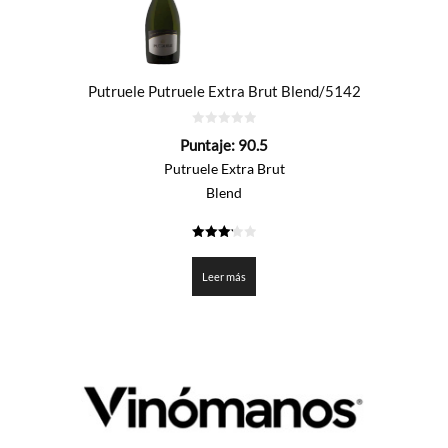
Putruele Putruele Extra Brut Blend/5142
0
Puntaje:
90.5
de
5
Putruele Extra Brut
Blend
3.225
de 5
Leer más