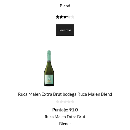
Blend
3.225
de 5
Leer más
Ruca Malen Extra Brut bodega Ruca Malen Blend
0
Puntaje:
91.0
de
5
Ruca Malen Extra Brut
Blend-