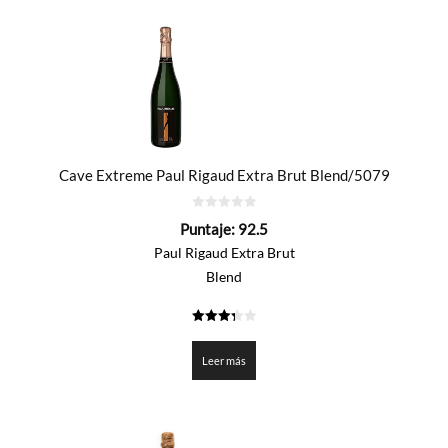
Cave Extreme Paul Rigaud Extra Brut Blend/5079
0
Puntaje:
92.5
de
5
Paul Rigaud Extra Brut
Blend
3.325
de 5
Leer más