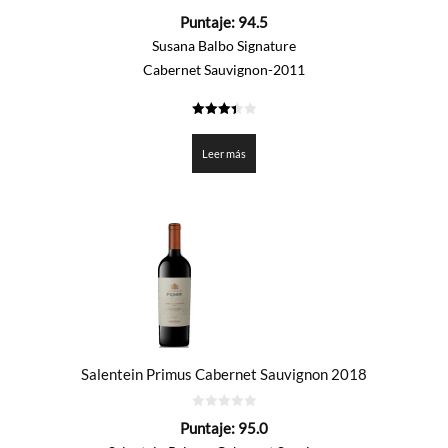
0
Puntaje:
94.5
de
5
Susana Balbo Signature
Cabernet Sauvignon-2011
3.425
de 5
Leer más
Salentein Primus Cabernet Sauvignon 2018
0
Puntaje:
95.0
de
5