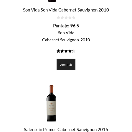
Son Vida Son Vida Cabernet Sauvignon 2010
0
Puntaje:
96.5
de
5
Son Vida
Cabernet Sauvignon-2010
4.325
de 5
Leer más
Salentein Primus Cabernet Sauvignon 2016