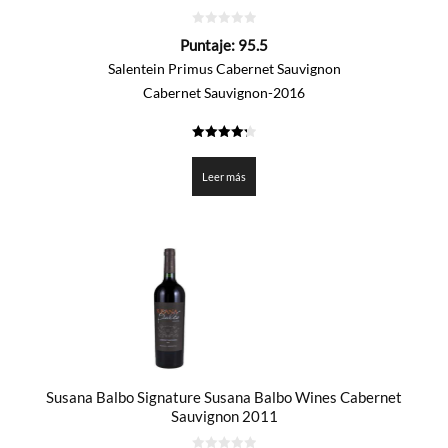
0
Puntaje:
95.5
de
5
Salentein Primus Cabernet Sauvignon
Cabernet Sauvignon-2016
4.275
de 5
Leer más
Susana Balbo Signature Susana Balbo Wines Cabernet
Sauvignon 2011