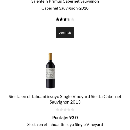
Salentein Primus Cabernet Sauvignon
Cabernet Sauvignon-2018
3.45
de 5
Leer más
Siesta en el Tahuantinsuyu Single Vineyard Siesta Cabernet
Sauvignon 2013
0
Puntaje:
93.0
de
5
Siesta en el Tahuantinsuyu Single Vineyard