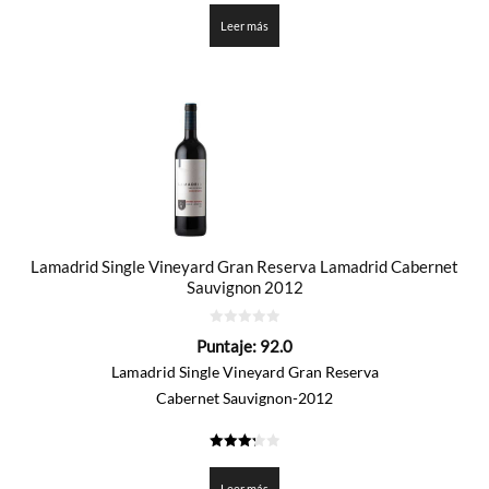
de 5
Leer más
Lamadrid Single Vineyard Gran Reserva Lamadrid Cabernet
Sauvignon 2012
0
Puntaje:
92.0
de
5
Lamadrid Single Vineyard Gran Reserva
Cabernet Sauvignon-2012
3.3
de 5
Leer más