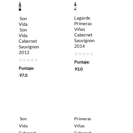
Lagarde
Son
Primeras
Vida
Viñas
Son
Cabernet
Vida
Sauvignon
Cabernet
2014
Sauvignon
2012
0
Puntaje:
de
0
5
Puntaje:
93.0
de
5
97.0
Son
Primeras
Vida
Viñas
Cabernet
Cabernet