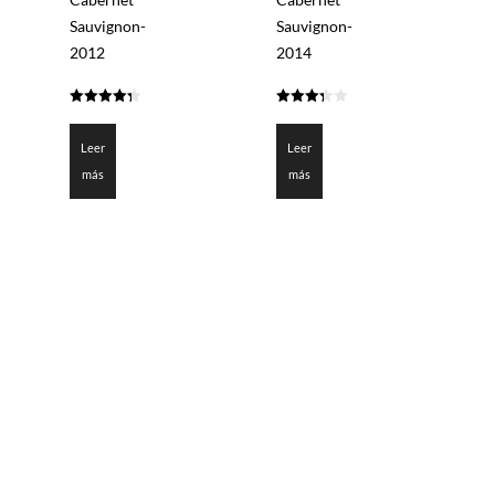
Sauvignon-
Sauvignon-
2012
2014
4.35
3.35
de 5
de 5
Leer
Leer
más
más