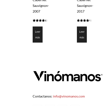
Sauvignon-
Sauvignon-
2007
2017
4.325
4.3
de 5
de 5
Leer
Leer
más
más
Contactanos:
info@vinomanos.com