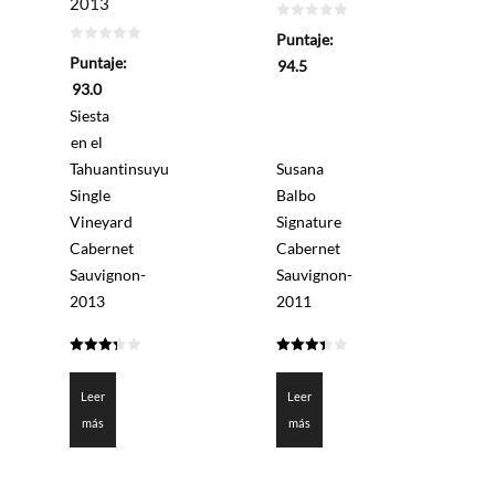
2013
0
Puntaje:
de
0
5
Puntaje:
94.5
de
5
93.0
Siesta
en el
Tahuantinsuyu
Susana
Single
Balbo
Vineyard
Signature
Cabernet
Cabernet
Sauvignon-
Sauvignon-
2013
2011
3.35
3.425
de 5
de 5
Leer
Leer
más
más