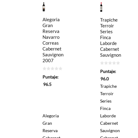
Alegoria
Trapiche
Gran
Terroir
Reserva
Series
Navarro
Finca
Correas
Laborde
Cabernet
Cabernet
Sauvignon
Sauvignon
2007
0
Puntaje:
de
0
5
Puntaje:
de
96.0
5
96.5
Trapiche
Terroir
Series
Finca
Alegoria
Laborde
Gran
Cabernet
Reserva
Sauvignon
Cabernet
Cabernet