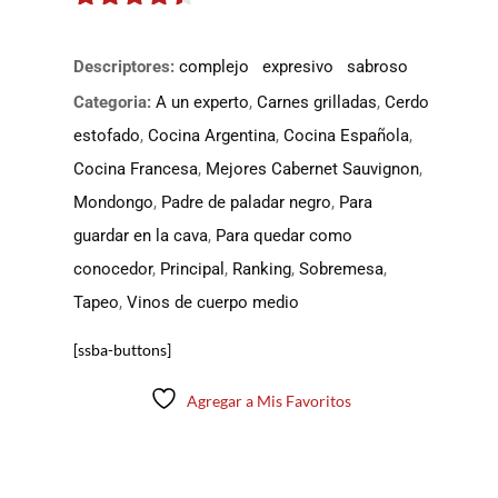
4.325
de
5
Descriptores:
complejo
expresivo
sabroso
Categoria:
A un experto
,
Carnes grilladas
,
Cerdo
estofado
,
Cocina Argentina
,
Cocina Española
,
Cocina Francesa
,
Mejores Cabernet Sauvignon
,
Mondongo
,
Padre de paladar negro
,
Para
guardar en la cava
,
Para quedar como
conocedor
,
Principal
,
Ranking
,
Sobremesa
,
Tapeo
,
Vinos de cuerpo medio
[ssba-buttons]
Agregar a Mis Favoritos