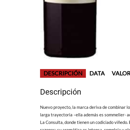
DESCRIPCIÓN
DATA
VALOR
Descripción
Nuevo proyecto, la marca deriva de combinar lo
larga trayectoria –ella además es sommelier- a
La Consulta, donde tienen un codiciado viñedo. 
razones: su aromática es intensa, compleja y ele