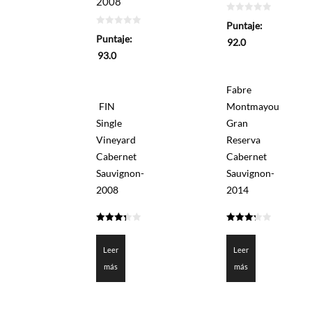
2008
0
Puntaje:
de
0
5
Puntaje:
de
92.0
5
93.0
Fabre
FIN
Montmayou
Single
Gran
Vineyard
Reserva
Cabernet
Cabernet
Sauvignon-
Sauvignon-
2008
2014
3.35
3.3
de 5
de 5
Leer
Leer
más
más