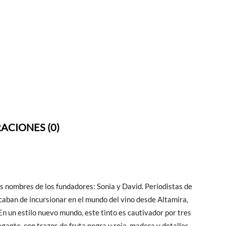
ACIONES (0)
s nombres de los fundadores: Sonia y David. Periodistas de
caban de incursionar en el mundo del vino desde Altamira,
En un estilo nuevo mundo, este tinto es cautivador por tres
gante, con trazos de fruta negra y roja, madera y detalles