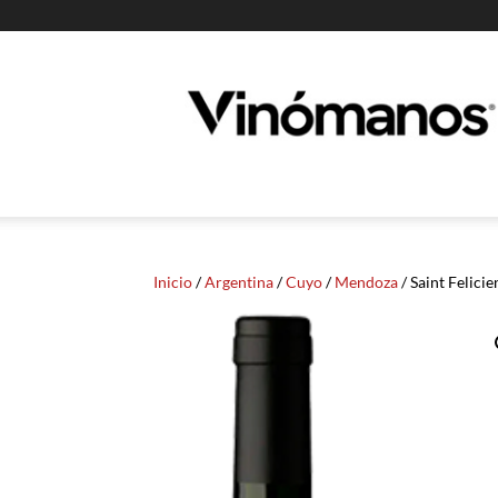
Guia
Vinomanos
Inicio
/
Argentina
/
Cuyo
/
Mendoza
/ Saint Felici