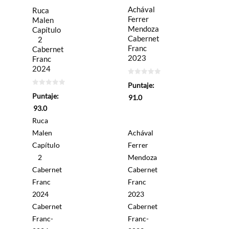
Achával
Ruca
Ferrer
Malen
Mendoza
Capítulo
Cabernet
2
Franc
Cabernet
2023
Franc
2024
0
Puntaje:
de
0
5
Puntaje:
91.0
de
5
93.0
Ruca
Malen
Achával
Capítulo
Ferrer
2
Mendoza
Cabernet
Cabernet
Franc
Franc
2024
2023
Cabernet
Cabernet
Franc-
Franc-