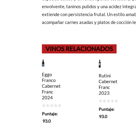
envolvente, taninos pulidos y una acidez integra
extiende con persistencia frutal. Un estilo ama
acompañar carnes asadas y platos de cocción le
VINOS RELACIONADOS
Eggo
Rutini
Franco
Cabernet
Cabernet
Franc
Franc
2023
2024
0
Puntaje:
de
0
Puntaje:
5
de
93.0
5
93.0