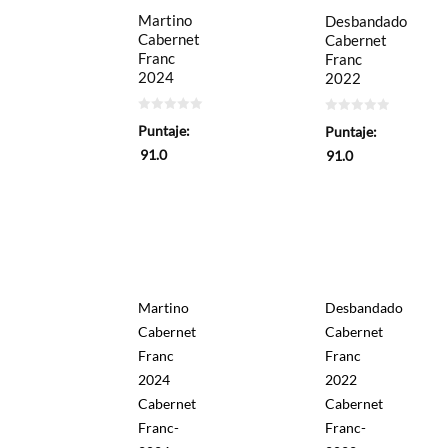
Martino
Desbandado
Cabernet
Cabernet
Franc
Franc
2024
2022
0
0
Puntaje:
Puntaje:
de
de
5
5
91.0
91.0
Martino
Desbandado
Cabernet
Cabernet
Franc
Franc
2024
2022
Cabernet
Cabernet
Franc-
Franc-