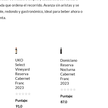
da que ordena el recorrido. Avanza sin aristas y se
ble, redondo y gastronómico, ideal para beber ahora o
nta.
UKO
Domiciano
Select
Reserva
Vineyard
Nocturna
Reserva
Cabernet
Cabernet
Franc
Franc
2023
2023
0
Puntaje:
de
0
5
Puntaje:
de
87.0
5
91.0