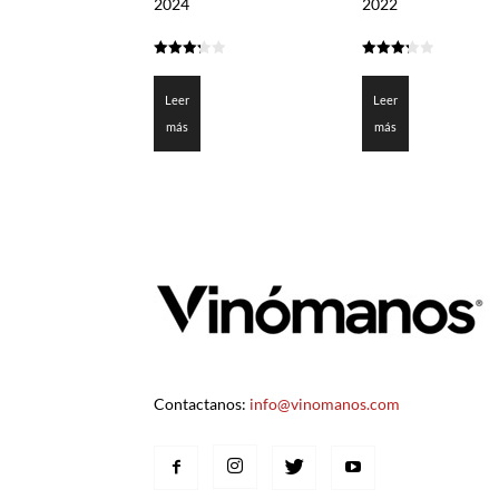
2024
2022
3.25
3.25
de 5
de 5
Leer
Leer
más
más
Contactanos:
info@vinomanos.com