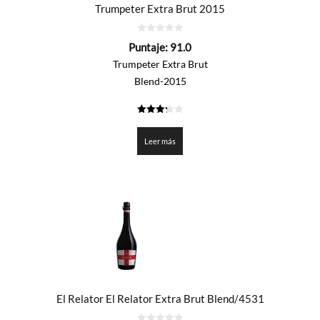
Trumpeter Extra Brut 2015
0
Puntaje:
91.0
de
5
Trumpeter Extra Brut
Blend-2015
3.25
de 5
Leer más
El Relator El Relator Extra Brut Blend/4531