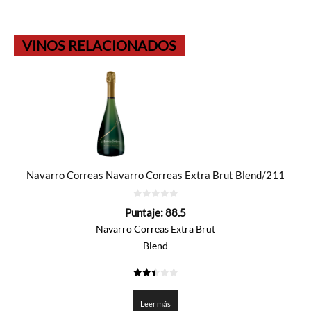
VINOS RELACIONADOS
Navarro Correas Navarro Correas Extra Brut Blend/211
0
Puntaje:
88.5
de
5
Navarro Correas Extra Brut
Blend
2.425
de 5
Leer más