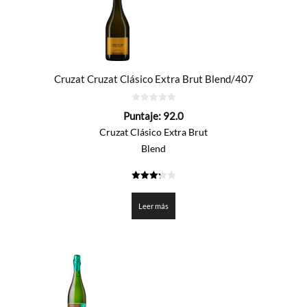
Cruzat Cruzat Clásico Extra Brut Blend/407
0
Puntaje:
92.0
de
5
Cruzat Clásico Extra Brut
Blend
3.3
de 5
Leer más