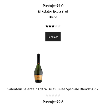
0
Puntaje:
91.0
de
5
El Relator Extra Brut
Blend
3.25
de 5
Leer más
Salentein Salentein Extra Brut Cuveé Speciale Blend/5067
0
Puntaje:
92.8
de
5