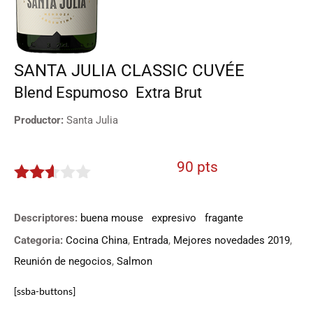
SANTA JULIA CLASSIC CUVÉE
Blend
Espumoso
Extra Brut
Productor:
Santa Julia
90 pts
2.5
de 5
Descriptores:
buena mouse
expresivo
fragante
Categoria:
Cocina China
,
Entrada
,
Mejores novedades 2019
,
Reunión de negocios
,
Salmon
[ssba-buttons]