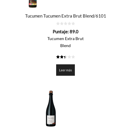
Tucumen Tucumen Extra Brut Blend/6101
0
Puntaje:
89.0
de
5
Tucumen Extra Brut
Blend
2.45
de 5
Leer más