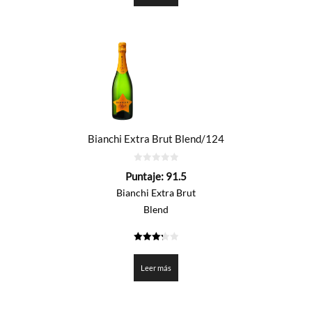
Bianchi Extra Brut Blend/124
0
Puntaje:
91.5
de
5
Bianchi Extra Brut
Blend
3.275
de 5
Leer más