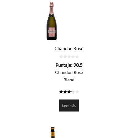
Chandon Rosé
0
Puntaje:
90.5
de
5
Chandon Rosé
Blend
3.225
de 5
Leer más