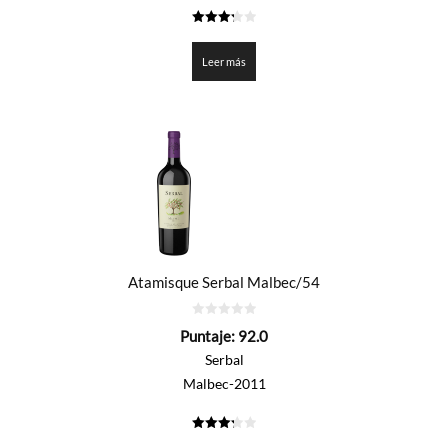
3.3
de 5
Leer más
Atamisque Serbal Malbec/54
0
Puntaje:
92.0
de
5
Serbal
Malbec-2011
3.3