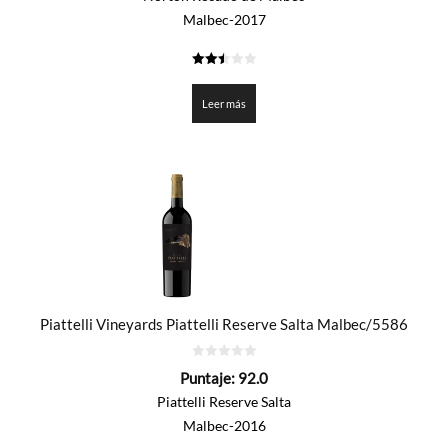
Malbec-2017
2.5
de 5
Leer más
Piattelli Vineyards Piattelli Reserve Salta Malbec/5586
0
Puntaje:
92.0
de
5
Piattelli Reserve Salta
Malbec-2016