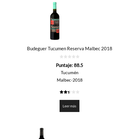
Budeguer Tucumen Reserva Malbec 2018
0
Puntaje:
88.5
de
5
Tucumén
Malbec-2018
2.425
de 5
Leer más