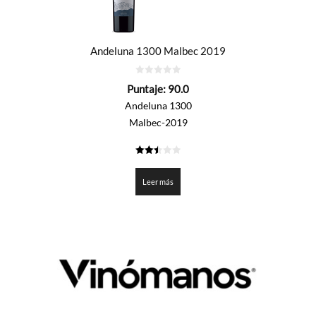
Andeluna 1300 Malbec 2019
0
Puntaje:
90.0
de
5
Andeluna 1300
Malbec-2019
2.5
de 5
Leer más