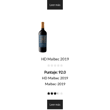
de 5
Leer más
HD Malbec 2019
0
Puntaje:
92.0
de
5
HD Malbec 2019
Malbec-2019
3.3
de 5
Leer más