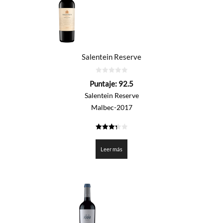
Salentein Reserve
0
Puntaje:
92.5
de
5
Salentein Reserve
Malbec-2017
3.325
de 5
Leer más