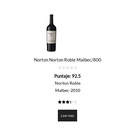
Norton Norton Roble Malbec/800
0
Puntaje:
92.5
de
5
Norton Roble
Malbec-2010
3.325
de 5
Leer más