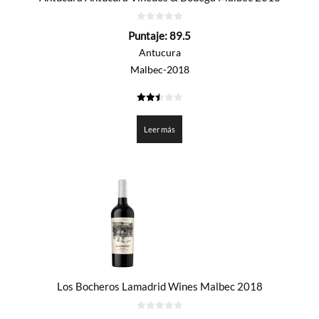
0
Puntaje:
89.5
de
5
Antucura
Malbec-2018
2.475
de 5
Leer más
Los Bocheros Lamadrid Wines Malbec 2018
0