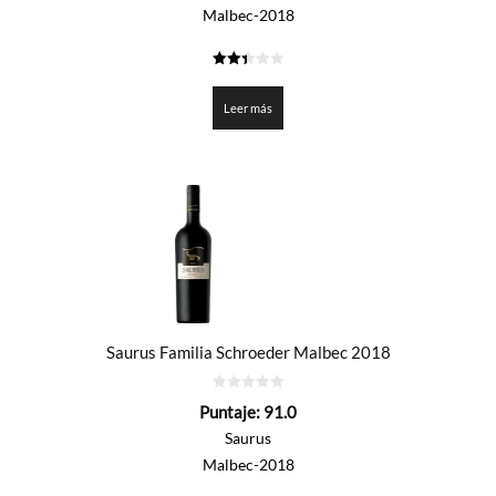
Malbec-2018
2.45
de 5
Leer más
Saurus Familia Schroeder Malbec 2018
0
Puntaje:
91.0
de
5
Saurus
Malbec-2018