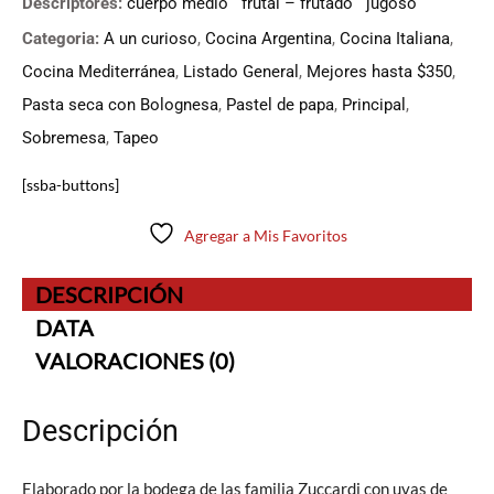
Descriptores:
cuerpo medio
frutal – frutado
jugoso
Categoria:
A un curioso
,
Cocina Argentina
,
Cocina Italiana
,
Cocina Mediterránea
,
Listado General
,
Mejores hasta $350
,
Pasta seca con Bolognesa
,
Pastel de papa
,
Principal
,
Sobremesa
,
Tapeo
[ssba-buttons]
Agregar a Mis Favoritos
DESCRIPCIÓN
DATA
VALORACIONES (0)
Descripción
Elaborado por la bodega de las familia Zuccardi con uvas de