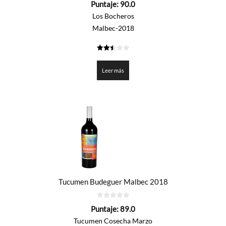
Puntaje:
90.0
de
5
Los Bocheros
Malbec-2018
2.5
de 5
Leer más
Tucumen Budeguer Malbec 2018
0
Puntaje:
89.0
de
5
Tucumen Cosecha Marzo