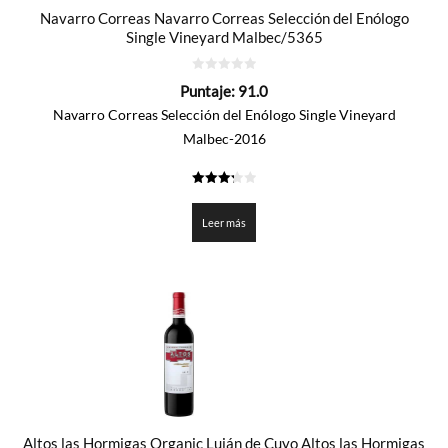
Navarro Correas Navarro Correas Selección del Enólogo
Single Vineyard Malbec/5365
0
Puntaje:
91.0
de
5
Navarro Correas Selección del Enólogo Single Vineyard
Malbec-2016
3.25
de 5
Leer más
Altos las Hormigas Organic Luján de Cuyo Altos las Hormigas