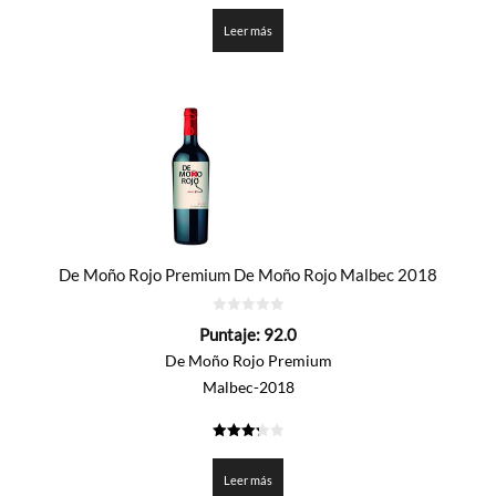
de 5
Leer más
De Moño Rojo Premium De Moño Rojo Malbec 2018
0
Puntaje:
92.0
de
5
De Moño Rojo Premium
Malbec-2018
3.3
de 5
Leer más