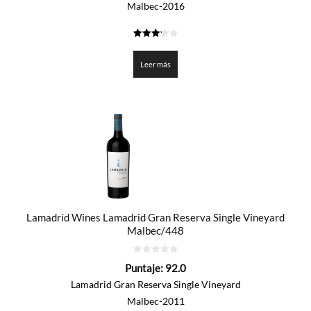
Malbec-2016
3.225
de 5
Leer más
Lamadrid Wines Lamadrid Gran Reserva Single Vineyard
Malbec/448
0
Puntaje:
92.0
de
5
Lamadrid Gran Reserva Single Vineyard
Malbec-2011