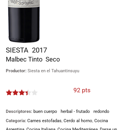
SIESTA
2017
Malbec
Tinto
Seco
Productor:
Siesta en el Tahuantinsuyu
92 pts
3.3
de
5
Descriptores:
buen cuerpo
herbal - frutado
redondo
Categoria:
Carnes estofadas
,
Cerdo al horno
,
Cocina
Argentina
,
Cocina Italiana
,
Cocina Mediterránea
,
Darse un