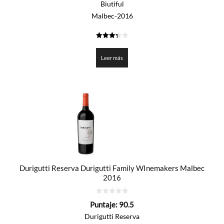
Biutiful
Malbec-2016
3.375
de 5
Leer más
Durigutti Reserva Durigutti Family WInemakers Malbec
2016
0
Puntaje:
90.5
de
5
Durigutti Reserva