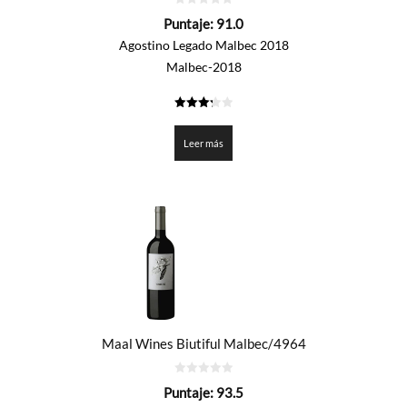
0
Puntaje:
91.0
de
5
Agostino Legado Malbec 2018
Malbec-2018
3.25
de 5
Leer más
Maal Wines Biutiful Malbec/4964
0
Puntaje:
93.5
de
5