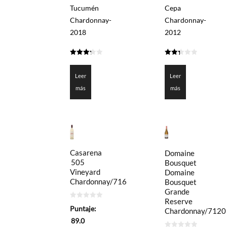
Tucumén
Cepa
Chardonnay-
Chardonnay-
2018
2012
3.275
2.35
de 5
de 5
Leer
Leer
más
más
Casarena
Domaine
505
Bousquet
Vineyard
Domaine
Chardonnay/716
Bousquet
Grande
Reserve
0
Puntaje:
Chardonnay/7120
de
5
89.0