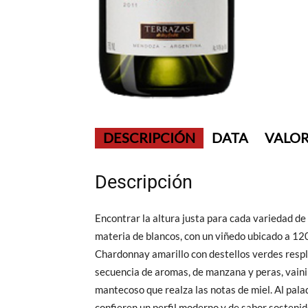
DESCRIPCIÓN
DATA
VALOR
Descripción
Encontrar la altura justa para cada variedad de
materia de blancos, con un viñedo ubicado a 120
Chardonnay amarillo con destellos verdes respl
secuencia de aromas, de manzana y peras, vainill
mantecoso que realza las notas de miel. Al pala
confieren un perfil moderno y de sabor sostenid