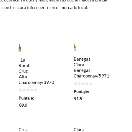
 con frescura infrecuente en el mercado local.
Benegas
La
Clara
Rural
Benegas
Cruz
Chardonnay/5971
Alta
Chardonnay/3970
0
Puntaje:
de
0
5
Puntaje:
91.5
de
5
89.0
Cruz
Clara