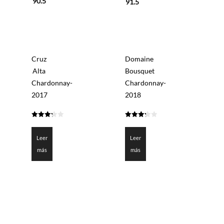
90.5
91.5
Cruz
Domaine
Alta
Bousquet
Chardonnay-
Chardonnay-
2017
2018
3.225
3.275
de 5
de 5
Leer
Leer
más
más