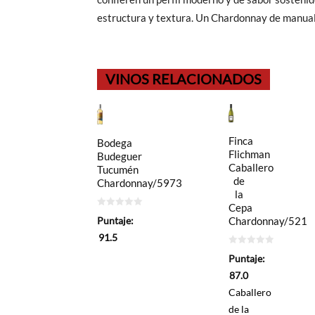
estructura y textura. Un Chardonnay de manual,
VINOS RELACIONADOS
Finca
Bodega
Flichman
Budeguer
Caballero
Tucumén
de
Chardonnay/5973
la
Cepa
0
Puntaje:
Chardonnay/521
de
5
91.5
0
Puntaje:
de
5
87.0
Caballero
de la