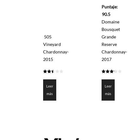
0
Puntaje:
de
5
90.5
Domaine
Bousquet
505
Grande
Vineyard
Reserve
Chardonnay-
Chardonnay-
2015
2017
2.45
3.225
de 5
de 5
Leer
Leer
más
más