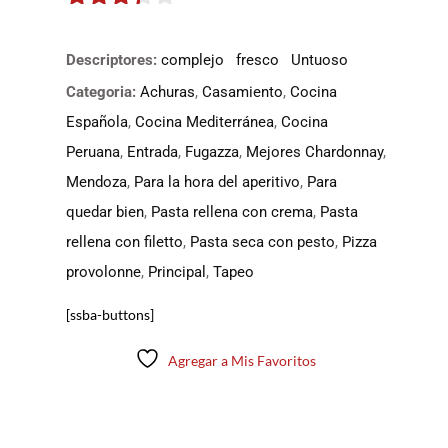
3.25
de
5
Descriptores:
complejo
fresco
Untuoso
Categoria:
Achuras
,
Casamiento
,
Cocina
Española
,
Cocina Mediterránea
,
Cocina
Peruana
,
Entrada
,
Fugazza
,
Mejores Chardonnay
,
Mendoza
,
Para la hora del aperitivo
,
Para
quedar bien
,
Pasta rellena con crema
,
Pasta
rellena con filetto
,
Pasta seca con pesto
,
Pizza
provolonne
,
Principal
,
Tapeo
[ssba-buttons]
Agregar a Mis Favoritos