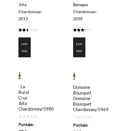
Alta
Benegas
Chardonnay-
Chardonnay-
2013
2018
2.45
3.275
de 5
de 5
Leer
Leer
más
más
La
Domaine
Rural
Bousquet
Cruz
Domaine
Alta
Bousquet
Chardonnay/5980
Chardonnay/5969
0
0
Puntaje:
Puntaje:
de
de
5
5