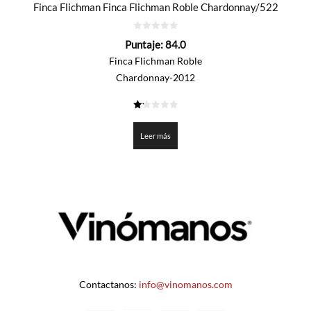
Finca Flichman Finca Flichman Roble Chardonnay/522
0
Puntaje:
84.0
de
5
Finca Flichman Roble
Chardonnay-2012
1.2
de
5
Leer más
Contactanos:
info@vinomanos.com