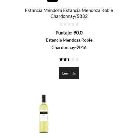
Estancia Mendoza Estancia Mendoza Roble
Chardonnay/5832
0
Puntaje:
90.0
de
5
Estancia Mendoza Roble
Chardonnay-2016
2.5
de 5
Leer más