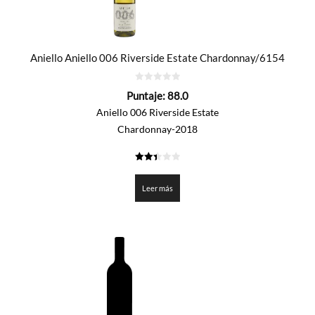
Aniello Aniello 006 Riverside Estate Chardonnay/6154
0
Puntaje:
88.0
de
5
Aniello 006 Riverside Estate
Chardonnay-2018
2.4
de 5
Leer más