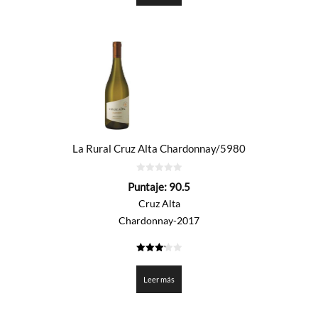
La Rural Cruz Alta Chardonnay/5980
0
Puntaje:
90.5
de
5
Cruz Alta
Chardonnay-2017
3.225
de 5
Leer más