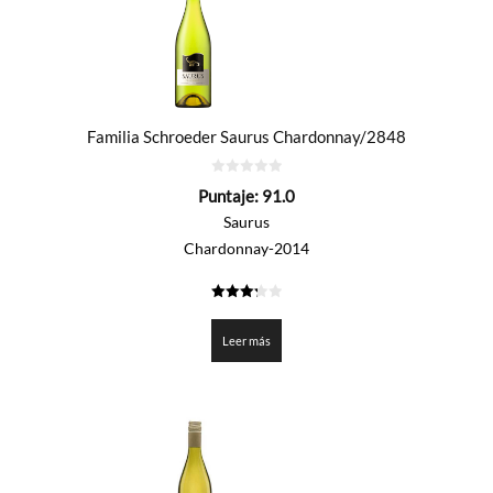
Familia Schroeder Saurus Chardonnay/2848
0
Puntaje:
91.0
de
5
Saurus
Chardonnay-2014
3.25
de 5
Leer más