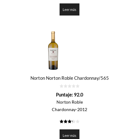
2.35
de 5
Leer más
Norton Norton Roble Chardonnay/565
0
Puntaje:
92.0
de
5
Norton Roble
Chardonnay-2012
3.3
de 5
Leer más