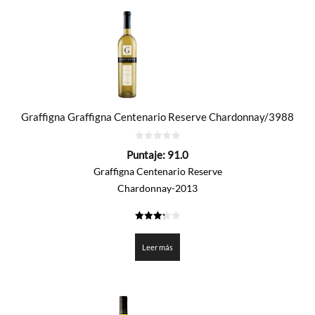
Graffigna Graffigna Centenario Reserve Chardonnay/3988
0
Puntaje:
91.0
de
5
Graffigna Centenario Reserve
Chardonnay-2013
3.25
de 5
Leer más