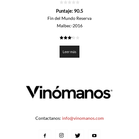
0
Puntaje:
90.5
de
5
Fin del Mundo Reserva
Malbec-2016
3.225
de 5
Leer más
Contactanos:
info@vinomanos.com