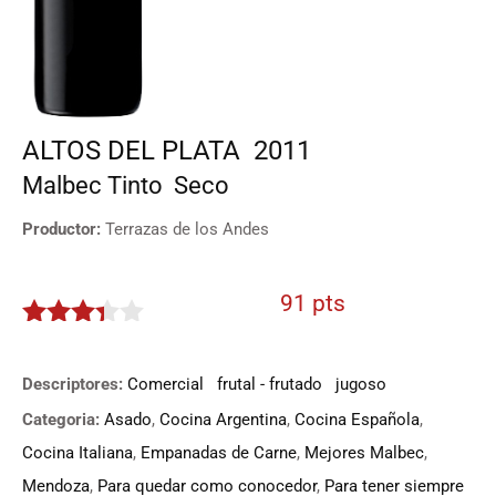
ALTOS DEL PLATA
2011
Malbec
Tinto
Seco
Productor:
Terrazas de los Andes
91 pts
3.25
de
5
Descriptores:
Comercial
frutal - frutado
jugoso
Categoria:
Asado
,
Cocina Argentina
,
Cocina Española
,
Cocina Italiana
,
Empanadas de Carne
,
Mejores Malbec
,
Mendoza
,
Para quedar como conocedor
,
Para tener siempre