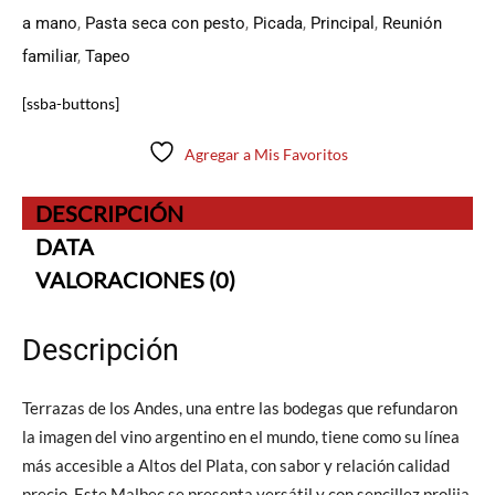
a mano
,
Pasta seca con pesto
,
Picada
,
Principal
,
Reunión
familiar
,
Tapeo
[ssba-buttons]
Agregar a Mis Favoritos
DESCRIPCIÓN
DATA
VALORACIONES (0)
Descripción
Terrazas de los Andes, una entre las bodegas que refundaron
la imagen del vino argentino en el mundo, tiene como su línea
más accesible a Altos del Plata, con sabor y relación calidad
precio. Este Malbec se presenta versátil y con sencillez prolija,