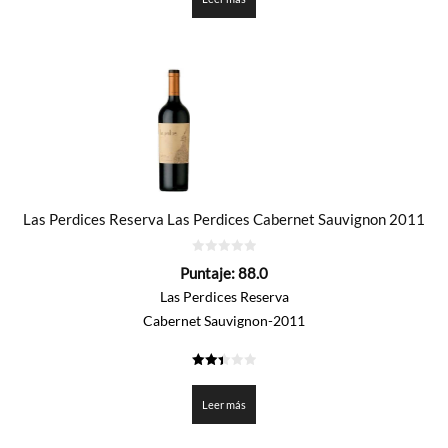
Las Perdices Reserva Las Perdices Cabernet Sauvignon 2011
0
Puntaje:
88.0
de
5
Las Perdices Reserva
Cabernet Sauvignon-2011
2.4
de 5
Leer más