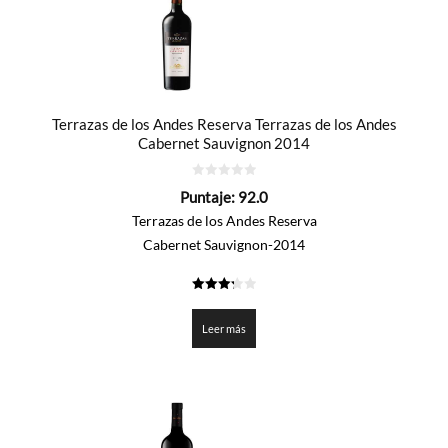
Terrazas de los Andes Reserva Terrazas de los Andes
Cabernet Sauvignon 2014
0
Puntaje:
92.0
de
5
Terrazas de los Andes Reserva
Cabernet Sauvignon-2014
3.3
de 5
Leer más