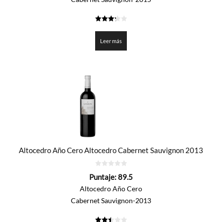
3.25
de 5
Leer más
Altocedro Año Cero Altocedro Cabernet Sauvignon 2013
0
Puntaje:
89.5
de
5
Altocedro Año Cero
Cabernet Sauvignon-2013