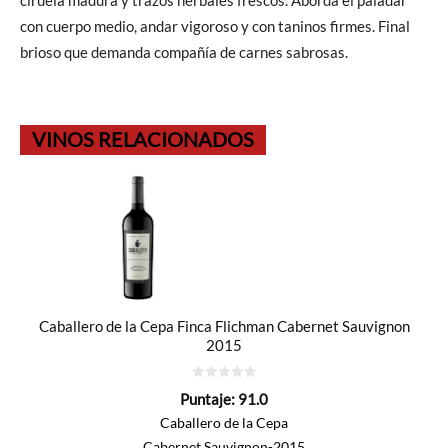
ciruela madura y trazos herbales frescos. Aborda el paladar
con cuerpo medio, andar vigoroso y con taninos firmes. Final
brioso que demanda compañía de carnes sabrosas.
VINOS RELACIONADOS
Caballero de la Cepa Finca Flichman Cabernet Sauvignon
2015
0
Puntaje:
91.0
de
5
Caballero de la Cepa
Cabernet Sauvignon-2015