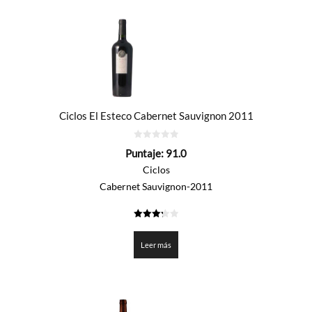
Ciclos El Esteco Cabernet Sauvignon 2011
0
Puntaje:
91.0
de
5
Ciclos
Cabernet Sauvignon-2011
3.25
de 5
Leer más