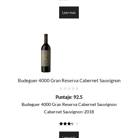
2.475
de 5
Leer más
Budeguer 4000 Gran Reserva Cabernet Sauvignon
0
Puntaje:
92.5
de
5
Budeguer 4000 Gran Reserva Cabernet Sauvignon
Cabernet Sauvignon-2018
3.325
de 5
Leer más