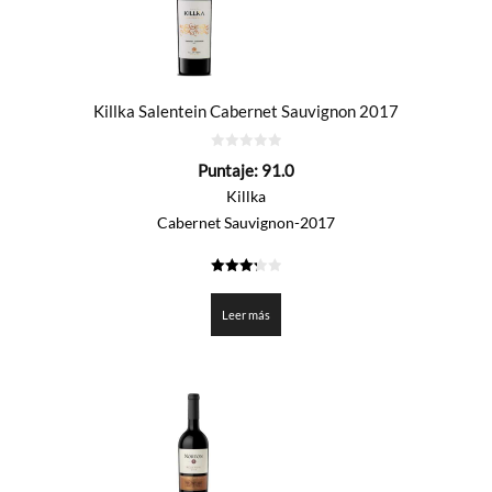
Killka Salentein Cabernet Sauvignon 2017
0
Puntaje:
91.0
de
5
Killka
Cabernet Sauvignon-2017
3.25
de 5
Leer más