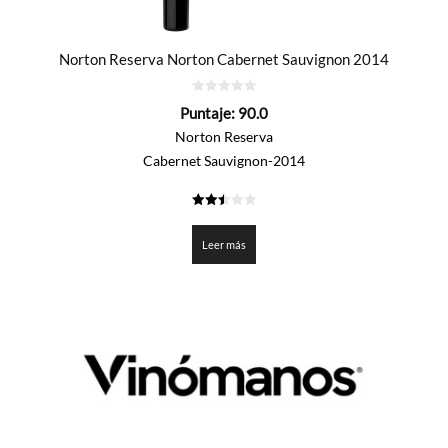
Norton Reserva Norton Cabernet Sauvignon 2014
0
Puntaje:
90.0
de
5
Norton Reserva
Cabernet Sauvignon-2014
2.5
de 5
Leer más