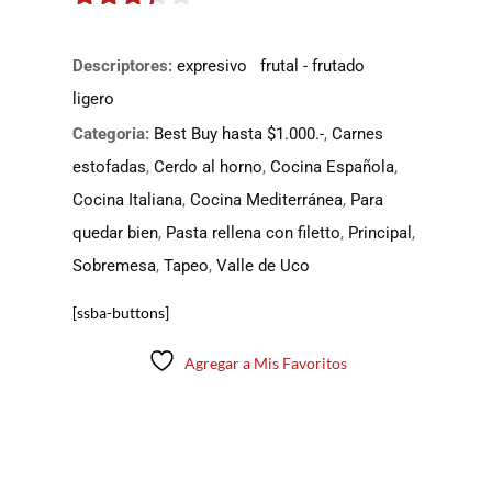
3.25
de
5
Descriptores:
expresivo
frutal - frutado
ligero
Categoria:
Best Buy hasta $1.000.-
,
Carnes
estofadas
,
Cerdo al horno
,
Cocina Española
,
Cocina Italiana
,
Cocina Mediterránea
,
Para
quedar bien
,
Pasta rellena con filetto
,
Principal
,
Sobremesa
,
Tapeo
,
Valle de Uco
[ssba-buttons]
Agregar a Mis Favoritos