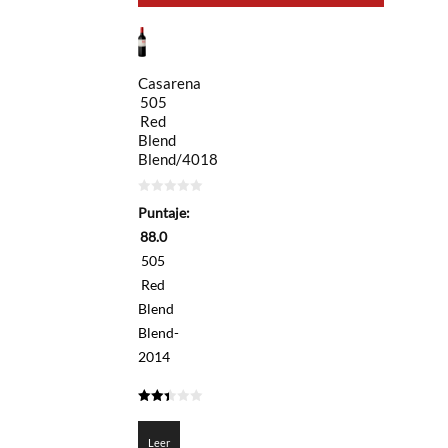
Casarena
505
Red
Blend
Blend/4018
0
Puntaje:
de
5
88.0
505
Red
Blend
Blend-
2014
2.4
de 5
Leer