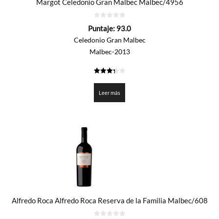
Margot Celedonio Gran Malbec Malbec/4956
0
Puntaje:
93.0
de
5
Celedonio Gran Malbec
Malbec-2013
3.35
de 5
Leer más
Alfredo Roca Alfredo Roca Reserva de la Familia Malbec/608