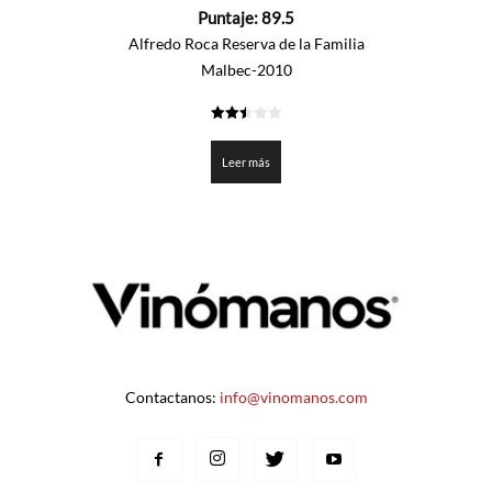
0
Puntaje:
89.5
de
5
Alfredo Roca Reserva de la Familia
Malbec-2010
2.475
de 5
Leer más
Contactanos:
info@vinomanos.com