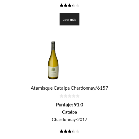
3.275
de 5
Leer más
Atamisque Catalpa Chardonnay/6157
0
Puntaje:
91.0
de
5
Catalpa
Chardonnay-2017
3.25