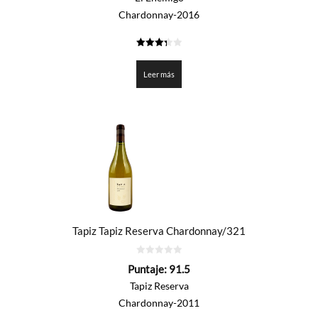
Chardonnay-2016
3.35
de 5
Leer más
Tapiz Tapiz Reserva Chardonnay/321
0
Puntaje:
91.5
de
5
Tapiz Reserva
Chardonnay-2011