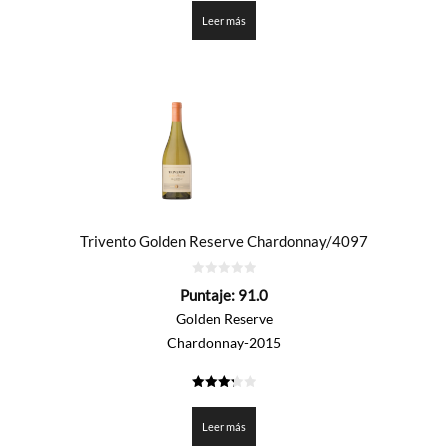
de 5
Leer más
Trivento Golden Reserve Chardonnay/4097
0
Puntaje:
91.0
de
5
Golden Reserve
Chardonnay-2015
3.25
de 5
Leer más