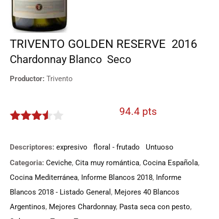
TRIVENTO GOLDEN RESERVE
2016
Chardonnay
Blanco
Seco
Productor:
Trivento
94.4 pts
3.42
de
5
Descriptores:
expresivo
floral - frutado
Untuoso
Categoria:
Ceviche
,
Cita muy romántica
,
Cocina Española
,
Cocina Mediterránea
,
Informe Blancos 2018
,
Informe
Blancos 2018 - Listado General
,
Mejores 40 Blancos
Argentinos
,
Mejores Chardonnay
,
Pasta seca con pesto
,