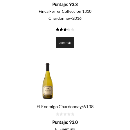
0
Puntaje:
93.3
de
5
Finca Ferrer Colleccion 1310
Chardonnay-2016
3.3625
de 5
Leer más
El Enemigo Chardonnay/6138
0
Puntaje:
93.0
de
5
El Enemigo