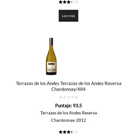
3.3
de 5
Leer más
Terrazas de los Andes Terrazas de los Andes Reserva
Chardonnay/484
0
Puntaje:
93.5
de
5
Terrazas de los Andes Reserva
Chardonnay-2012