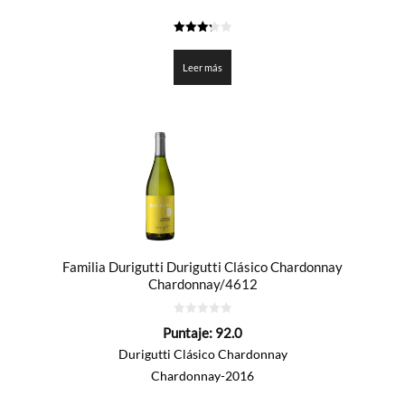
3.3
de 5
Leer más
Familia Durigutti Durigutti Clásico Chardonnay
Chardonnay/4612
0
Puntaje:
92.0
de
5
Durigutti Clásico Chardonnay
Chardonnay-2016