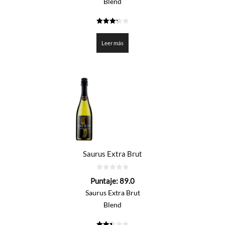
Blend
3.25
de 5
Leer más
Saurus Extra Brut
0
Puntaje:
89.0
de
5
Saurus Extra Brut
Blend