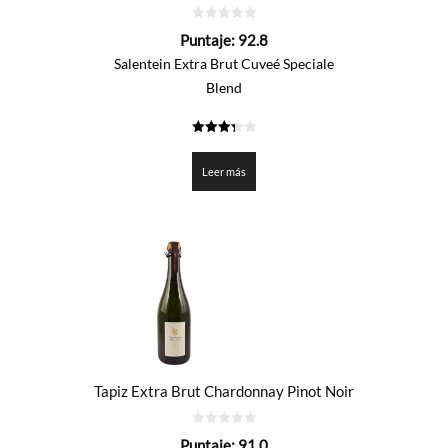
0
Puntaje:
92.8
de
5
Salentein Extra Brut Cuveé Speciale
Blend
3.3375
de 5
Leer más
Tapiz Extra Brut Chardonnay Pinot Noir
0
Puntaje:
91.0
de