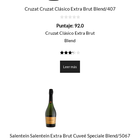
Cruzat Cruzat Clásico Extra Brut Blend/407
0
Puntaje:
92.0
de
5
Cruzat Clásico Extra Brut
Blend
3.3
de 5
Leer más
Salentein Salentein Extra Brut Cuveé Speciale Blend/5067