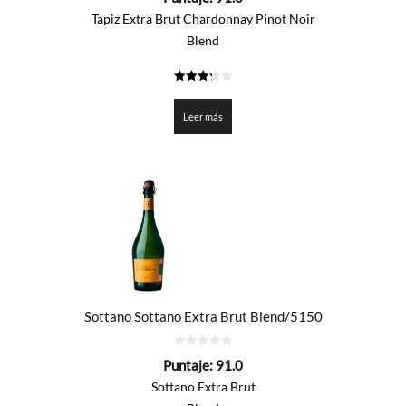
5
Tapiz Extra Brut Chardonnay Pinot Noir
Blend
3.25
de 5
Leer más
Sottano Sottano Extra Brut Blend/5150
0
Puntaje:
91.0
de
5
Sottano Extra Brut