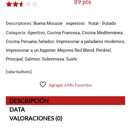
89 pts
2.45
de 5
Descriptores:
Buena Mousse
expresivo
frutal - frutado
Categoria:
Aperitivo
,
Cocina Francesa
,
Cocina Mediterránea
,
Cocina Peruana
,
helados
,
Impresionar a paladares modernos
,
Impresionar a un hippster
,
Mejores Red Blend
,
Perdriel
,
Principal
,
Salmon
,
Sobremesa
,
Sushi
[ssba-buttons]
Agregar a Mis Favoritos
DESCRIPCIÓN
DATA
VALORACIONES (0)