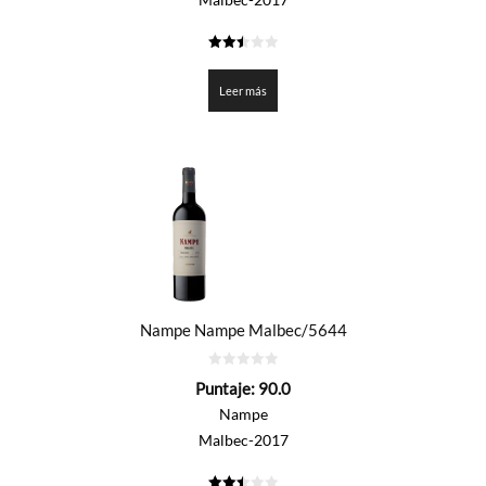
2.5
de 5
Leer más
Nampe Nampe Malbec/5644
0
Puntaje:
90.0
de
5
Nampe
Malbec-2017