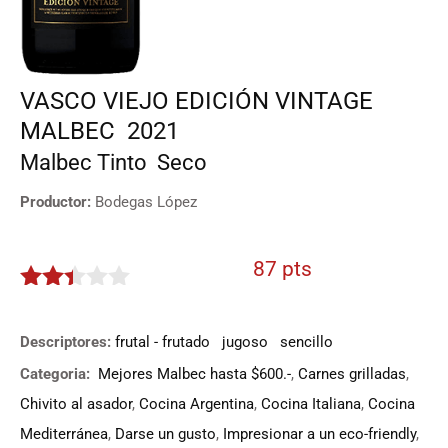
VASCO VIEJO EDICIÓN VINTAGE
MALBEC
2021
Malbec
Tinto
Seco
Productor:
Bodegas López
87 pts
2.35
de 5
Descriptores:
frutal - frutado
jugoso
sencillo
Categoria:
Mejores Malbec hasta $600.-
,
Carnes grilladas
,
Chivito al asador
,
Cocina Argentina
,
Cocina Italiana
,
Cocina
Mediterránea
,
Darse un gusto
,
Impresionar a un eco-friendly
,