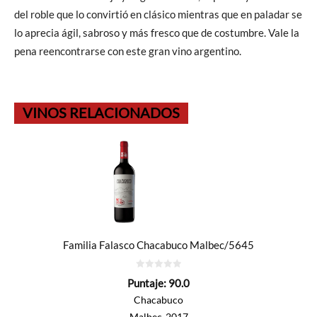
del roble que lo convirtió en clásico mientras que en paladar se
lo aprecia ágil, sabroso y más fresco que de costumbre. Vale la
pena reencontrarse con este gran vino argentino.
VINOS RELACIONADOS
Familia Falasco Chacabuco Malbec/5645
0
Puntaje:
90.0
de
5
Chacabuco
Malbec-2017