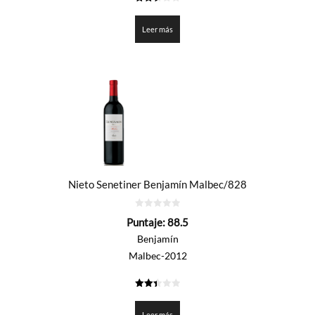
2.5
de 5
Leer más
Nieto Senetiner Benjamín Malbec/828
0
Puntaje:
88.5
de
5
Benjamín
Malbec-2012
2.425
de 5
Leer más