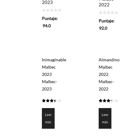
2023
2022
0
Puntaje:
0
de
Puntaje:
de
5
94.0
5
92.0
Inimaginable
Almandino
Malbec
Malbec
2023
2022
Malbec-
Malbec-
2023
2022
3.4
3.3
de 5
de 5
Leer
Leer
más
más