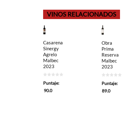
VINOS RELACIONADOS
Casarena
Obra
Sinergy
Prima
Agrelo
Reserva
Malbec
Malbec
2023
2023
0
0
Puntaje:
Puntaje:
de
de
5
5
90.0
89.0