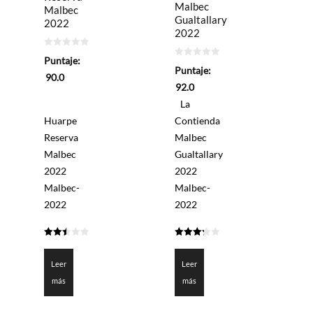
Malbec
Malbec
Gualtallary
2022
2022
0
Puntaje:
de
0
Puntaje:
5
de
90.0
5
92.0
La
Huarpe
Contienda
Reserva
Malbec
Malbec
Gualtallary
2022
2022
Malbec-
Malbec-
2022
2022
2.5
3.3
de 5
de 5
Leer
Leer
más
más