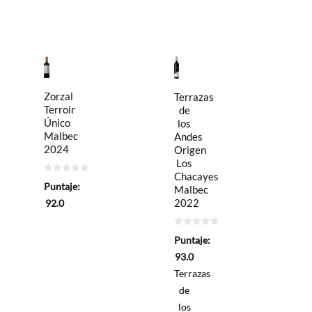
Zorzal
Terrazas
Terroir
de
Único
los
Malbec
Andes
2024
Origen
Los
Chacayes
0
Puntaje:
Malbec
de
5
2022
92.0
0
Puntaje:
de
5
93.0
Terrazas
de
los