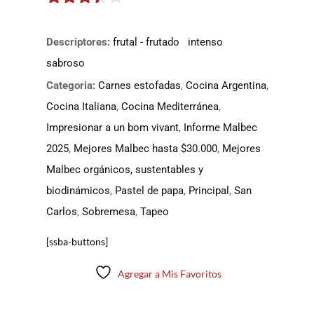
3.3
de
5
Descriptores:
frutal - frutado
intenso
sabroso
Categoria:
Carnes estofadas
,
Cocina Argentina
,
Cocina Italiana
,
Cocina Mediterránea
,
Impresionar a un bom vivant
,
Informe Malbec
2025
,
Mejores Malbec hasta $30.000
,
Mejores
Malbec orgánicos, sustentables y
biodinámicos
,
Pastel de papa
,
Principal
,
San
Carlos
,
Sobremesa
,
Tapeo
[ssba-buttons]
Agregar a Mis Favoritos