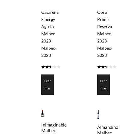
Casarena
Obra
Sinergy
Prima
Agrelo
Reserva
Malbec
Malbec
2023
2023
Malbec-
Malbec-
2023
2023
2.5
2.45
de 5
de 5
Leer
Leer
más
más
Inimaginable
Almandino
Malbec
Malbec