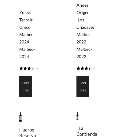
Andes
Zorzal
Origen
Terroir
Los
Único
Chacayes
Malbec
Malbec
2024
2022
Malbec-
Malbec-
2024
2022
3.3
3.35
de 5
de 5
Leer
Leer
más
más
La
Huarpe
Contienda
Reserva