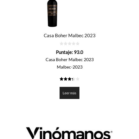
Casa Boher Malbec 2023
0
Puntaje:
93.0
de
5
Casa Boher Malbec 2023
Malbec-2023
3.35
de 5
Leer más