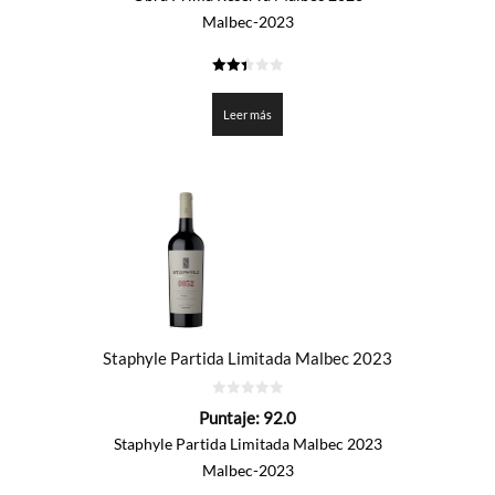
Malbec-2023
2.45
de 5
Leer más
Staphyle Partida Limitada Malbec 2023
0
Puntaje:
92.0
de
5
Staphyle Partida Limitada Malbec 2023
Malbec-2023