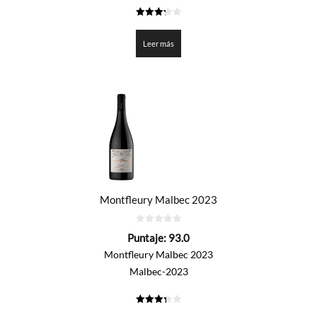
3.3
de 5
Leer más
Montfleury Malbec 2023
0
Puntaje:
93.0
de
5
Montfleury Malbec 2023
Malbec-2023
3.35