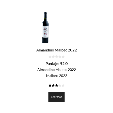
Almandino Malbec 2022
0
Puntaje:
92.0
de
5
Almandino Malbec 2022
Malbec-2022
3.3
de 5
Leer más