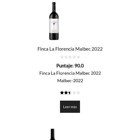
Finca La Florencia Malbec 2022
0
Puntaje:
90.0
de
5
Finca La Florencia Malbec 2022
Malbec-2022
2.5
de 5
Leer más