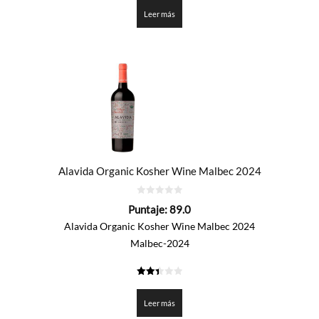
de 5
Leer más
Alavida Organic Kosher Wine Malbec 2024
0
Puntaje:
89.0
de
5
Alavida Organic Kosher Wine Malbec 2024
Malbec-2024
2.45
de 5
Leer más