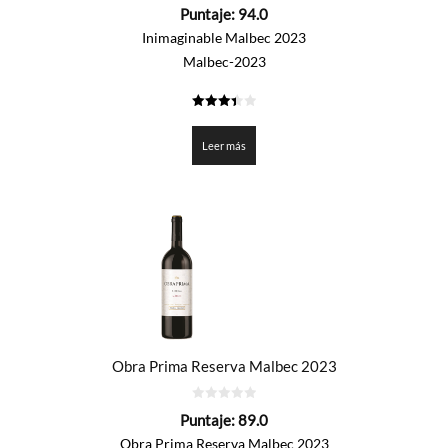
0
Puntaje:
94.0
de
5
Inimaginable Malbec 2023
Malbec-2023
3.4
de 5
Leer más
Obra Prima Reserva Malbec 2023
0
Puntaje:
89.0
de
5
Obra Prima Reserva Malbec 2023