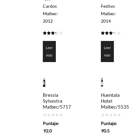
Cardos
Festivo
Malbec-
Malbec-
2012
2014
3.25
3.225
de 5
de 5
Leer
Leer
más
más
Bressia
Huentala
Sylvestra
Hotel
Malbec/5717
Malbec/5535
0
0
Puntaje:
Puntaje:
de
de
5
5
92.0
90.5