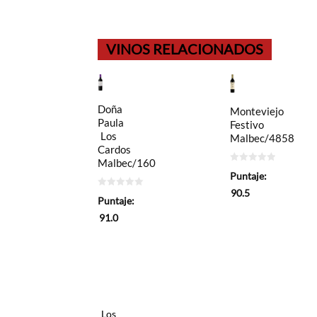
VINOS RELACIONADOS
Doña
Monteviejo
Paula
Festivo
Los
Malbec/4858
Cardos
Malbec/160
0
Puntaje:
de
5
90.5
0
Puntaje:
de
5
91.0
Los