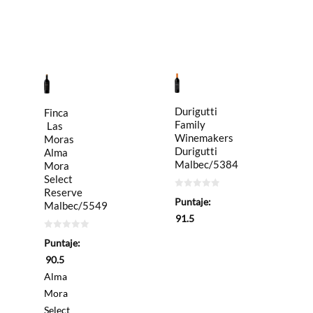
Durigutti
Finca
Family
Las
Winemakers
Moras
Durigutti
Alma
Malbec/5384
Mora
Select
Reserve
0
Puntaje:
Malbec/5549
de
5
91.5
0
Puntaje:
de
5
90.5
Alma
Mora
Select