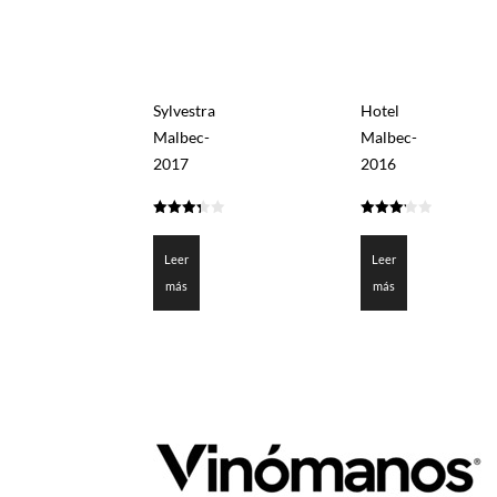
Sylvestra
Hotel
Malbec-
Malbec-
2017
2016
3.3
3.225
de 5
de 5
Leer
Leer
más
más