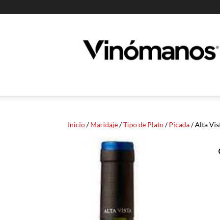
Guia
Vinomanos
Inicio
/
Maridaje
/
Tipo de Plato
/
Picada
/ Alta Vi