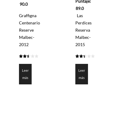
Puntaje:
5
de
90.0
5
89.0
Graffigna
Las
Centenario
Perdices
Reserve
Reserva
Malbec-
Malbec-
2012
2015
2.5
2.45
de 5
de 5
Leer
Leer
más
más