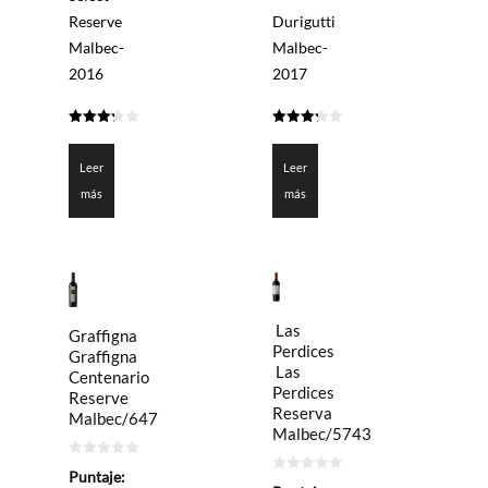
Reserve
Durigutti
Malbec-
Malbec-
2016
2017
3.225
3.275
de 5
de 5
Leer
Leer
más
más
Las
Graffigna
Perdices
Graffigna
Las
Centenario
Perdices
Reserve
Reserva
Malbec/647
Malbec/5743
0
Puntaje:
de
0