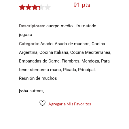
91 pts
3.25
de
5
Descriptores:
cuerpo medio
frutostado
jugoso
Categoria:
Asado
,
Asado de muchos
,
Cocina
Argentina
,
Cocina Italiana
,
Cocina Mediterránea
,
Empanadas de Carne
,
Fiambres
,
Mendoza
,
Para
tener siempre a mano
,
Picada
,
Principal
,
Reunión de muchos
[ssba-buttons]
Agregar a Mis Favoritos