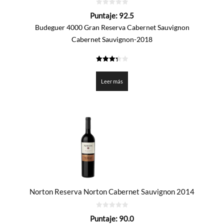
0
Puntaje:
92.5
de
5
Budeguer 4000 Gran Reserva Cabernet Sauvignon
Cabernet Sauvignon-2018
3.325
de 5
Leer más
Norton Reserva Norton Cabernet Sauvignon 2014
0
Puntaje:
90.0
de