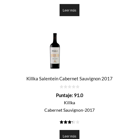
2.375
de 5
Leer más
Killka Salentein Cabernet Sauvignon 2017
0
Puntaje:
91.0
de
5
Killka
Cabernet Sauvignon-2017
3.25
de 5
Leer más