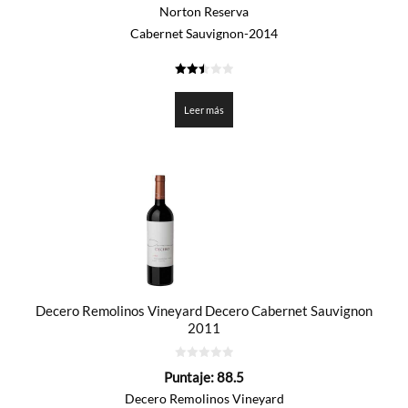
5
Norton Reserva
Cabernet Sauvignon-2014
2.5
de 5
Leer más
Decero Remolinos Vineyard Decero Cabernet Sauvignon
2011
0
Puntaje:
88.5
de
5
Decero Remolinos Vineyard