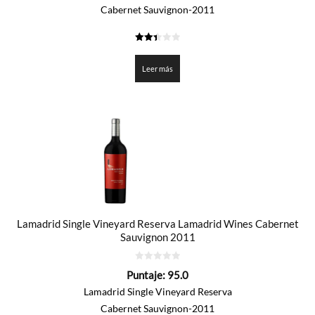
Cabernet Sauvignon-2011
2.425
de 5
Leer más
Lamadrid Single Vineyard Reserva Lamadrid Wines Cabernet
Sauvignon 2011
0
Puntaje:
95.0
de
5
Lamadrid Single Vineyard Reserva
Cabernet Sauvignon-2011