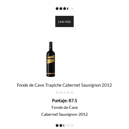
3.45
de 5
Leer más
Fonde de Cave Trapiche Cabernet Sauvignon 2012
0
Puntaje:
87.5
de
5
Fonde de Cave
Cabernet Sauvignon-2012