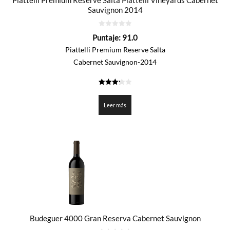
Piattelli Premium Reserve Salta Piattelli Vineyards Cabernet
Sauvignon 2014
0
Puntaje:
91.0
de
5
Piattelli Premium Reserve Salta
Cabernet Sauvignon-2014
3.25
de 5
Leer más
Budeguer 4000 Gran Reserva Cabernet Sauvignon