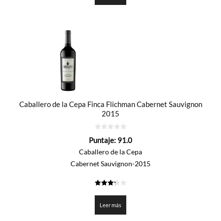
Caballero de la Cepa Finca Flichman Cabernet Sauvignon
2015
0
Puntaje:
91.0
de
5
Caballero de la Cepa
Cabernet Sauvignon-2015
3.25
de 5
Leer más