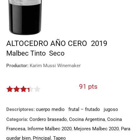
ALTOCEDRO AÑO CERO
2019
Malbec
Tinto
Seco
Productor:
Karim Mussi Winemaker
91 pts
3.25
de
5
Descriptores:
cuerpo medio
frutal – frutado
jugoso
Categoria:
Cordero braseado
,
Cocina Argentina
,
Cocina
Francesa
,
Informe Malbec 2020
,
Mejores Malbec 2020
,
Para
quedar bien
,
Principal
,
Tapeo