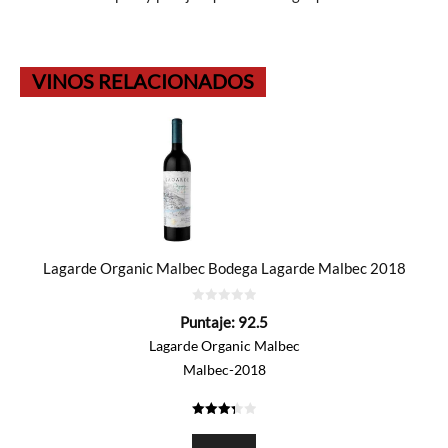
VINOS RELACIONADOS
Lagarde Organic Malbec Bodega Lagarde Malbec 2018
0
Puntaje:
92.5
de
5
Lagarde Organic Malbec
Malbec-2018
3.325
de 5