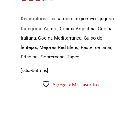
3.25
de
5
Descriptores:
balsamico
expresivo
jugoso
Categoria:
Agrelo
,
Cocina Argentina
,
Cocina
Italiana
,
Cocina Mediterránea
,
Guiso de
lentejas
,
Mejores Red Blend
,
Pastel de papa
,
Principal
,
Sobremesa
,
Tapeo
[ssba-buttons]
Agregar a Mis Favoritos