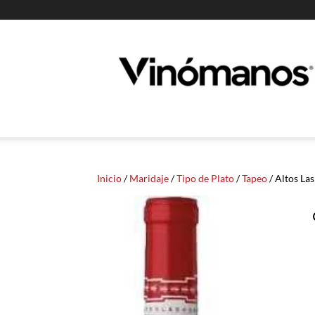
Guia
Vinomanos
Inicio
/
Maridaje
/
Tipo de Plato
/
Tapeo
/ Altos La