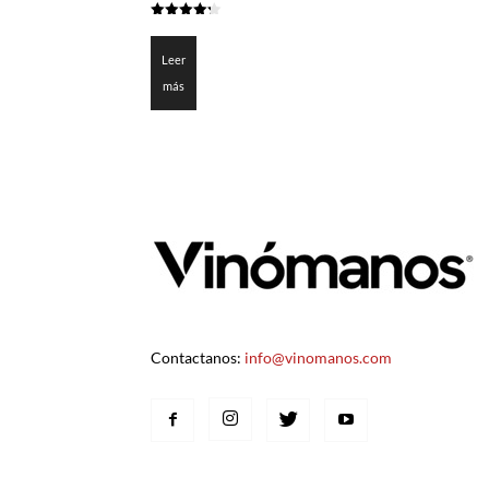
4.275
de 5
Leer
más
Contactanos:
info@vinomanos.com