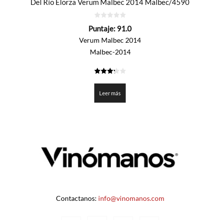
Del Río Elorza Verum Malbec 2014 Malbec/4590
0
Puntaje:
91.0
de
5
Verum Malbec 2014
Malbec-2014
3.25
de 5
Leer más
Contactanos:
info@vinomanos.com