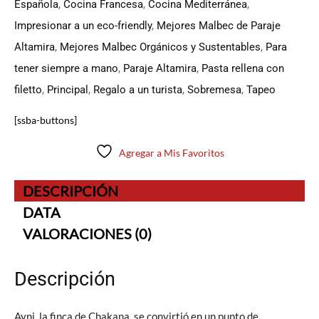
Española
,
Cocina Francesa
,
Cocina Mediterránea
,
Impresionar a un eco-friendly
,
Mejores Malbec de Paraje
Altamira
,
Mejores Malbec Orgánicos y Sustentables
,
Para
tener siempre a mano
,
Paraje Altamira
,
Pasta rellena con
filetto
,
Principal
,
Regalo a un turista
,
Sobremesa
,
Tapeo
[ssba-buttons]
Agregar a Mis Favoritos
DESCRIPCIÓN
DATA
VALORACIONES (0)
Descripción
Ayni, la finca de Chakana, se convirtió en un punto de