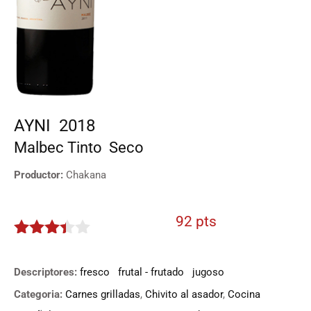
AYNI
2018
Malbec
Tinto
Seco
Productor:
Chakana
92 pts
3.3
de
5
Descriptores:
fresco
frutal - frutado
jugoso
Categoria:
Carnes grilladas
,
Chivito al asador
,
Cocina