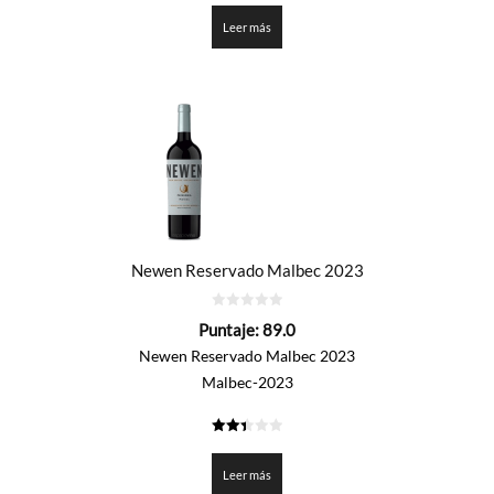
de 5
Leer más
Newen Reservado Malbec 2023
0
Puntaje:
89.0
de
5
Newen Reservado Malbec 2023
Malbec-2023
2.45
de 5
Leer más