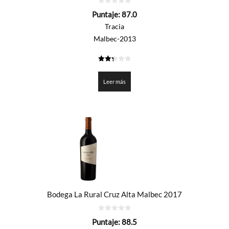
0
Puntaje:
87.0
de
5
Tracia
Malbec-2013
2.35
de 5
Leer más
Bodega La Rural Cruz Alta Malbec 2017
0
Puntaje:
88.5
de