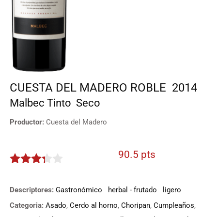
CUESTA DEL MADERO ROBLE
2014
Malbec
Tinto
Seco
Productor:
Cuesta del Madero
90.5 pts
3.225
de 5
Descriptores:
Gastronómico
herbal - frutado
ligero
Categoria:
Asado
,
Cerdo al horno
,
Choripan
,
Cumpleaños
,