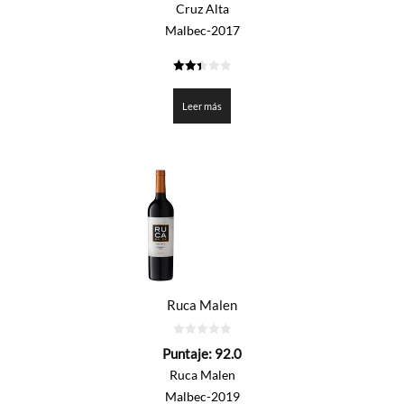
5
Cruz Alta
Malbec-2017
2.425
de 5
Leer más
Ruca Malen
0
Puntaje:
92.0
de
5
Ruca Malen
Malbec-2019