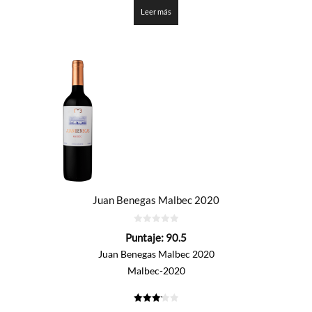
de 5
Leer más
Juan Benegas Malbec 2020
0
Puntaje:
90.5
de
5
Juan Benegas Malbec 2020
Malbec-2020
3.225