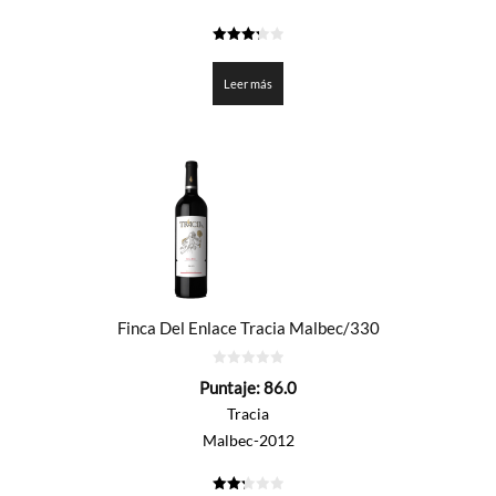
3.3
de 5
Leer más
Finca Del Enlace Tracia Malbec/330
0
Puntaje:
86.0
de
5
Tracia
Malbec-2012