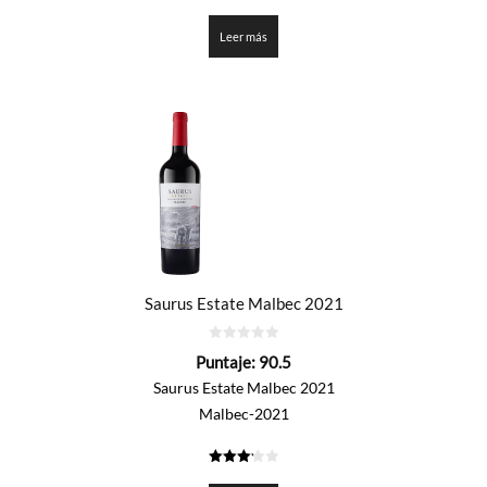
2.3
de 5
Leer más
Saurus Estate Malbec 2021
0
Puntaje:
90.5
de
5
Saurus Estate Malbec 2021
Malbec-2021
3.225