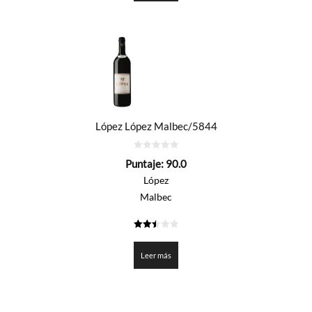
López López Malbec/5844
0
Puntaje:
90.0
de
5
López
Malbec
2.5
de 5
Leer más