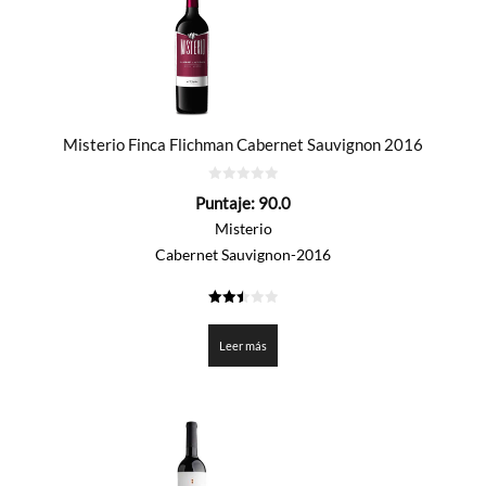
Misterio Finca Flichman Cabernet Sauvignon 2016
0
Puntaje:
90.0
de
5
Misterio
Cabernet Sauvignon-2016
2.5
de 5
Leer más