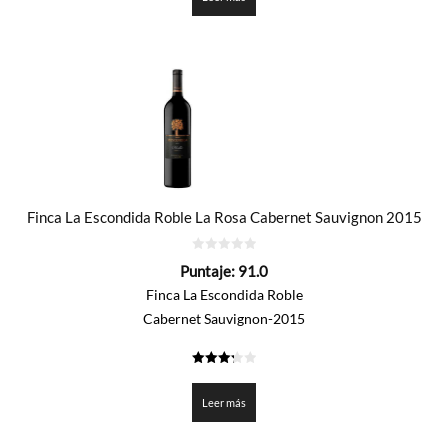
Finca La Escondida Roble La Rosa Cabernet Sauvignon 2015
0
Puntaje:
91.0
de
5
Finca La Escondida Roble
Cabernet Sauvignon-2015
3.25
de 5
Leer más