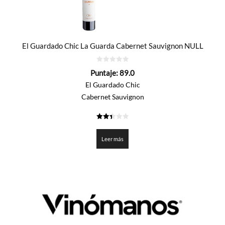
El Guardado Chic La Guarda Cabernet Sauvignon NULL
0
Puntaje:
89.0
de
5
El Guardado Chic
Cabernet Sauvignon
2.45
de 5
Leer más