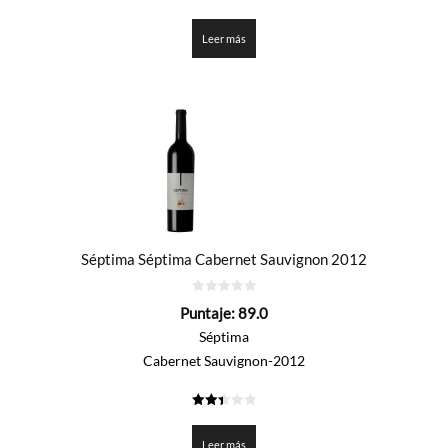
3.45
de 5
Leer más
Séptima Séptima Cabernet Sauvignon 2012
0
Puntaje:
89.0
de
5
Séptima
Cabernet Sauvignon-2012
2.45
de 5
Leer más