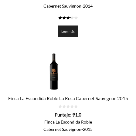
Cabernet Sauvignon-2014
3.25
de 5
Leer más
Finca La Escondida Roble La Rosa Cabernet Sauvignon 2015
0
Puntaje:
91.0
de
5
Finca La Escondida Roble
Cabernet Sauvignon-2015