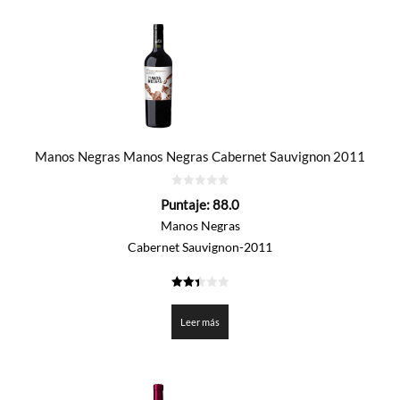
Manos Negras Manos Negras Cabernet Sauvignon 2011
0
Puntaje:
88.0
de
5
Manos Negras
Cabernet Sauvignon-2011
2.4
de 5
Leer más