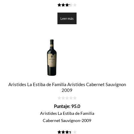
3.25
de 5
Leer más
Aristides La Estiba de Familia Arístides Cabernet Sauvignon
2009
0
Puntaje:
95.0
de
5
Aristides La Estiba de Familia
Cabernet Sauvignon-2009