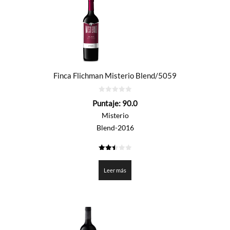
Finca Flichman Misterio Blend/5059
0
Puntaje:
90.0
de
5
Misterio
Blend-2016
2.5
de 5
Leer más