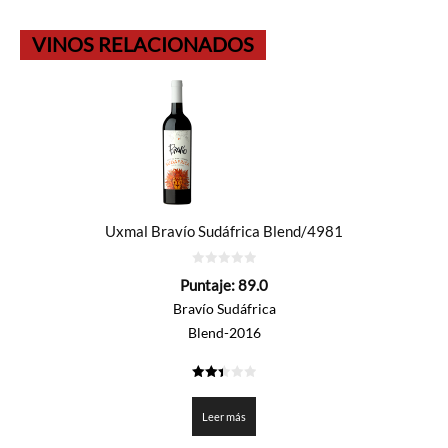
VINOS RELACIONADOS
Uxmal Bravío Sudáfrica Blend/4981
0
Puntaje:
89.0
de
5
Bravío Sudáfrica
Blend-2016
2.45
de 5
Leer más