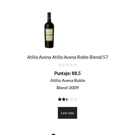
Atilio Avena Atilio Avena Roble Blend/57
0
Puntaje:
88.5
de
5
Atilio Avena Roble
Blend-2009
2.425
de 5
Leer más