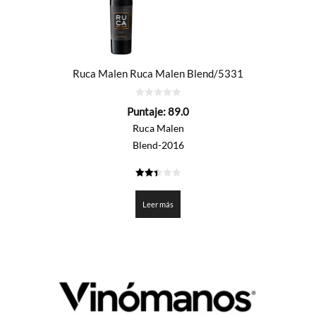
Ruca Malen Ruca Malen Blend/5331
0
Puntaje:
89.0
de
5
Ruca Malen
Blend-2016
2.45
de 5
Leer más